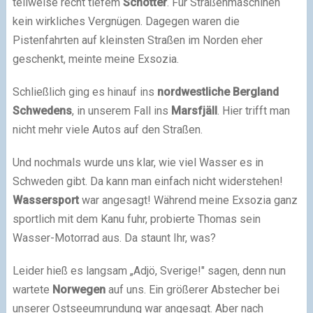
teilweise recht tiefem
Schotter
. Für Straßenmaschinen
kein wirkliches Vergnügen. Dagegen waren die
Pistenfahrten auf kleinsten Straßen im Norden eher
geschenkt, meinte meine Exsozia.
Schließlich ging es hinauf ins
nordwestliche Bergland
Schwedens
, in unserem Fall ins
Marsfjäll
. Hier trifft man
nicht mehr viele Autos auf den Straßen.
Und nochmals wurde uns klar, wie viel Wasser es in
Schweden gibt. Da kann man einfach nicht widerstehen!
Wassersport
war angesagt! Während meine Exsozia ganz
sportlich mit dem Kanu fuhr, probierte Thomas sein
Wasser-Motorrad aus. Da staunt Ihr, was?
Leider hieß es langsam „Adjö, Sverige!" sagen, denn nun
wartete
Norwegen
auf uns. Ein größerer Abstecher bei
unserer Ostseeumrundung war angesagt. Aber nach