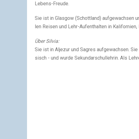
Lebens-Freu­de.
Sie ist in Glas­gow (Schott­land) auf­ge­wach­sen un
len Rei­sen und Lehr-Auf­ent­hal­ten in Kali­for­ni­
Über Sil­via:
Sie ist in Alje­zur und Sag­res auf­ge­wach­sen. Sie s
sisch - und wur­de Sekun­dar­schul­lehrin. Als Leh­re