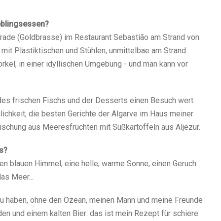
b­lings­es­sen?
u­ra­de (Gold­bras­se) im Restau­rant Sebas­tião am Strand von
t mit Plas­tik­ti­schen und Stüh­len, unmit­tel­bae am Strand.
r­kel, in einer idyl­li­schen Umge­bung - und man kann vor
 des fri­schen Fischs und der Des­serts einen Besuch wert.
lich­keit, die bes­ten Gerich­te der Algar­ve im Haus mei­ner
schung aus Mee­res­früch­ten mit Süß­kar­tof­feln aus Alje­zur.
us?
nen blau­en Him­mel, eine hel­le, war­me Son­ne, einen Geruch
as Meer...
 zu haben, ohne den Oze­an, mei­nen Mann und mei­ne Freun­de
­den und einem kal­ten Bier: das ist mein Rezept für schie­re