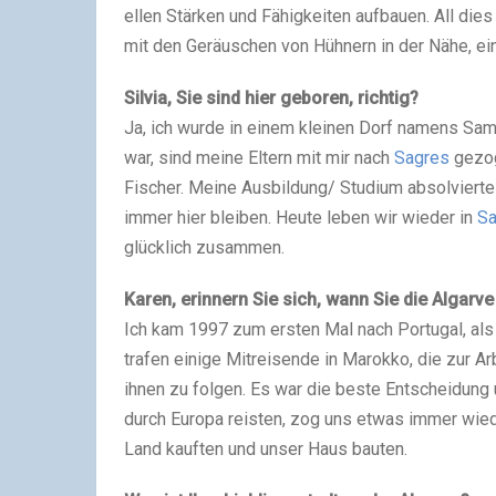
el­len Stär­ken und Fähig­kei­ten auf­bau­en. All di
mit den Geräu­schen von Hüh­nern in der Nähe, ei
Sil­via, Sie sind hier gebo­ren, rich­tig?
Ja, ich wur­de in einem klei­nen Dorf namens Samou
war, sind mei­ne Eltern mit mir nach
Sag­res
gezo­g
Fischer. Mei­ne Ausbildung/ Stu­di­um absol­vier­
immer hier blei­ben. Heu­te leben wir wie­der in
Sa
glück­lich zusam­men.
Karen, erin­nern Sie sich, wann Sie die Algar­v
Ich kam 1997 zum ers­ten Mal nach Por­tu­gal, als
tra­fen eini­ge Mit­rei­sen­de in Marok­ko, die zur 
ihnen zu fol­gen. Es war die bes­te Ent­schei­dun
durch Euro­pa reis­ten, zog uns etwas immer wie­
Land kauf­ten und unser Haus bau­ten.