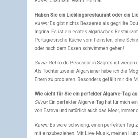
Karen:
Char­mant. Warm. Hei­mat.
Haben Sie ein Lieb­lings­re­stau­rant oder ein Lie
Karen:
Es gibt nichts Bes­se­res als gegrill­te Do
Ingri­na. Es ist ein ech­tes alga­ri­sches Restau­ran
Por­tu­gie­si­sche Küche vom Feins­ten, ohne Schnö
oder nach dem Essen schwim­men gehen!
Sil­via:
Reti­ro do Pes­ca­dor in Sag­res ist wegen
Als Toch­ter zwei­er Algar­via­ner habe ich die Mög­
Eltern zu pro­bie­ren. Beson­ders gefällt mir die Mi
Wie sieht für Sie ein per­fek­ter Algar­ve-Tag a
Sil­via:
Ein per­fek­ter Algar­ve-Tag hat für mich ei
von Este­va und natür­lich auch das Meer, immer d
Karen:
Es wäre schwie­rig, einen per­fek­ten Tag
mit ein­zu­be­zie­hen. Mit Live-Musik, mei­nen Hun