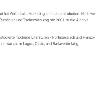
d hat Wirt­schaft, Mar­ke­ting und Lehr­amt stu­diert. Nach vie­
en, Rumä­ni­en und Tsche­chi­en zog sie 2001 an die Algar­ve.
tu­dier­te moder­ne Lite­ra­tu­ren - Por­tu­gie­sisch und Fran­zö­
­rin war sie in Lagos, Olhão, und Bar­la­ven­to tätig.