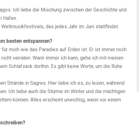
 Lagos. Ich lie­be die Mischung zwi­schen der Geschich­te und
m Hafen.
elt­mu­sik­fes­ti­vals, das jedes Jahr im Juni statt­fin­det.
am bes­ten ent­span­nen?
r für mich wie das Para­dies auf Erden ist. Er ist immer noch
 nicht ver­ra­ten. Wann immer ich kann, gehe ich mit mei­nen
m Schlaf­sack dort­hin. Es gibt kei­ne Wor­te, um die Ruhe
chen Strän­de in Sag­res. Hier lie­be ich es, zu lesen, wäh­rend
 Ich lie­be auch die Stür­me im Win­ter und die mäch­ti­gen
let­tern kön­nen. Alles erscheint unwich­tig, wenn vor einem
eschrei­ben?