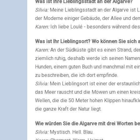
Was ist Ihre Lieb­lings­stadt an der Algar­ve?
Sil­via:
Mei­ne Lieb­lings­stadt an der Algar­ve ist
der Moder­ne eini­ger Gebäu­de, der Allee und de
Karen:
Ich lie­be Lou­lé - beson­ders wäh­rend des W
Was ist Ihr Lieb­lings­ort? Wo kön­nen Sie sich 
Karen:
An der Süd­küs­te gibt es einen Strand, de
ziem­lich ruhig, des­halb wer­de ich sei­nen Namen
Hun­den, einem guten Buch und manch­mal mit eine
zu beschrei­ben, die ich dort emp­fin­de.
Sil­via:
Mein Lieb­lings­ort ist einer der erstaun­li­
das Meer rauscht und die Möwen um einen krei­sen.
Wel­len, die die 50 Meter hohen Klip­pen hin­auf­k
die gan­ze Kraft der Natur liegt.
Wie wür­den Sie die Algar­ve mit drei Wor­ten b
Sil­via:
Mys­tisch. Hell. Blau.