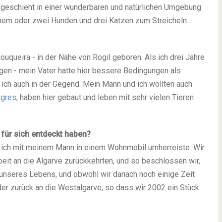
es geschieht in einer wun­der­ba­ren und natür­li­chen Umge­bung
nem oder zwei Hun­den und drei Kat­zen zum Strei­cheln.
­quei­ra - in der Nähe von Rogil gebo­ren. Als ich drei Jah­re
en - mein Vater hat­te hier bes­se­re Bedin­gun­gen als
te ich auch in der Gegend. Mein Mann und ich woll­ten auch
g­res
, haben hier gebaut und leben mit sehr vie­len Tie­ren
e für sich ent­deckt haben?
 ich mit mei­nem Mann in einem Wohn­mo­bil umher­reis­te. Wir
Arbeit an die Algar­ve zurück­kehr­ten, und so beschlos­sen wir,
g unse­res Lebens, und obwohl wir danach noch eini­ge Zeit
der zurück an die West­algar­ve, so dass wir 2002 ein Stück