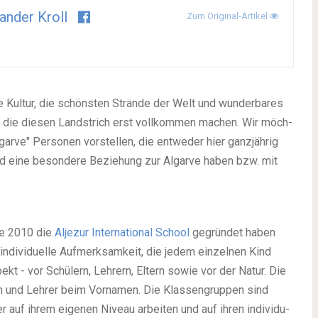
ander Kroll
Zum Original-Artikel
te Kul­tur, die schöns­ten Strän­de der Welt und wun­der­ba­res
n, die die­sen Land­strich erst voll­kom­men machen. Wir möch­
­ve" Per­so­nen vor­stel­len, die ent­we­der hier ganz­jäh­rig
nd eine beson­de­re Bezie­hung zur Algar­ve haben bzw. mit
die 2010 die
Alje­zur Inter­na­tio­nal School
gegrün­det haben
ndi­vi­du­el­le Auf­merk­sam­keit, die jedem ein­zel­nen Kind
ekt - vor Schü­lern, Leh­rern, Eltern sowie vor der Natur. Die
nen und Leh­rer beim Vor­na­men. Die Klas­sen­grup­pen sind
er auf ihrem eige­nen Niveau arbei­ten und auf ihren indi­vi­du­