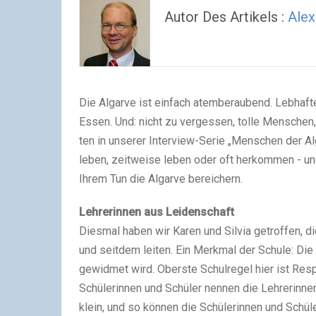
Autor Des Artikels :
Alex
Die Algar­ve ist ein­fach atem­be­rau­bend. Leb­haf­
Essen. Und: nicht zu ver­ges­sen, tol­le Men­sche
ten in unse­rer Inter­view-Serie „Men­schen der Algar
leben, zeit­wei­se leben oder oft her­kom­men - u
Ihrem Tun die Algar­ve berei­chern.
Leh­re­rin­nen aus Lei­den­schaft
Dies­mal haben wir Karen und Sil­via getrof­fen, 
und seit­dem lei­ten. Ein Merk­mal der Schu­le: Die i
gewid­met wird. Obers­te Schul­re­gel hier ist Resp
Schü­le­rin­nen und Schü­ler nen­nen die Leh­re­rin­
klein, und so kön­nen die Schü­le­rin­nen und Schü­l