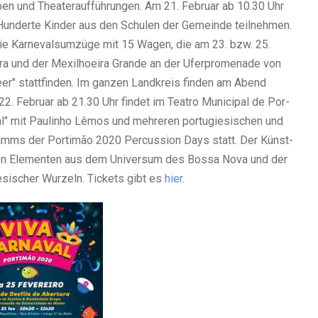
ben und Thea­ter­auf­füh­run­gen. Am 21. Febru­ar ab 10.30 Uhr
r Hun­der­te Kin­der aus den Schu­len der Gemein­de teil­neh­men.
 Kar­ne­vals­um­zü­ge mit 15 Wagen, die am 23. bzw. 25.
ra und der Mexil­hoei­ra Gran­de an der Ufer­pro­me­na­de von
" statt­fin­den. Im gan­zen Land­kreis fin­den am Abend
Am 22. Febru­ar ab 21.30 Uhr fin­det im Tea­tro Muni­ci­pal de Por­
" mit Paul­in­ho Lêmos und meh­re­ren por­tu­gie­si­schen und
gramms der Por­timão 2020 Per­cus­sion Days statt. Der Künst­
 von Ele­men­ten aus dem Uni­ver­sum des Bos­sa Nova und der
gie­si­scher Wur­zeln. Tickets gibt es
hier
.