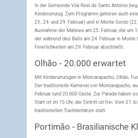
In der Gemein­de Vila Real de San­to Antó­nio begin
Kin­der­um­zug. Zum Pro­gramm gehö­ren auch eine Re
23., 24. und 29. Febru­ar) und in Mon­te Gordo (22.
Aus­nah­me der Mati­nee am 25. Febru­ar, die um 1
der wäh­rend des Balls am 24. Febru­ar in Mon­te Gord
Fei­er­lich­kei­ten am 29. Febru­ar abschließt.
Olhão - 20.000 erwartet
Mit Kin­der­um­zü­gen in Mon­cara­pa­cho, Olhão, Fu
Der tra­di­tio­nel­le Kar­ne­val von Mon­cara­pa­cho,
Febru­ar rund 20.000 Gäs­te. Zur Para­de haben s
Start ist im 15 Uhr, der Ein­tritt ist frei. Vom 21
tra­di­tio­nel­len Trach­ten­tän­ze statt.
Portimão - Brasilianische K