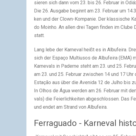
sie­ren sich dann vom 23. bis 26. Febru­ar in Odiá­x
Die 26. Aus­ga­be beginnt am 23. Febru­ar um 14.3
ken und der Clown-Kom­pa­nie. Der klas­si­sche Kar
do Moin­ho. An allen drei Tagen fin­den im Clube Des
statt.
Lang lebe der Kar­ne­val heißt es in Alb­ufei­ra. D
sich der Espa­ço Mul­ti­u­sos de Alb­ufei­ra (EMA) m
Kar­ne­vals in Pader­ne steht am 23. und 25. Febru­a
am 23. und 25. Febru­ar zwi­schen 14 und 17 Uhr de
Estação aus über die Ave­ni­da 12 de Jul­ho bis zu
In Olhos de Água wer­den am 26. Febru­ar mit dem tra
vals) die Fei­er­lich­kei­ten abge­schlos­sen. Das
und endet am Strand von Alb­ufei­ra.
Ferraguado - Karneval hist