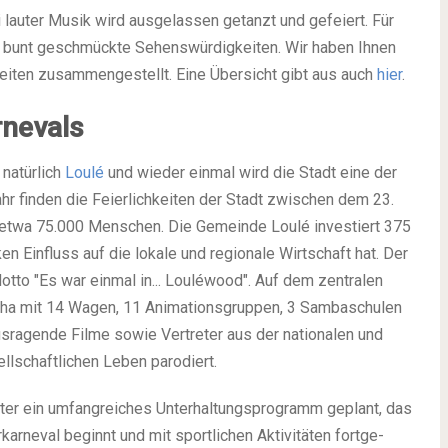
i lau­ter Musik wird aus­ge­las­sen getanzt und gefei­ert. Für
 in bunt geschmück­te Sehens­wür­dig­kei­ten. Wir haben Ihnen
­kei­ten zusam­men­ge­stellt. Eine Über­sicht gibt aus auch
hier
.
rnevals
 natür­lich
Lou­lé
und wie­der ein­mal wird die Stadt eine der
Jahr fin­den die Fei­er­lich­kei­ten der Stadt zwi­schen dem 23.
et etwa 75.000 Men­schen. Die Gemein­de Lou­lé inves­tiert 375
en Ein­fluss auf die loka­le und regio­na­le Wirt­schaft hat. Der
ot­to "Es war ein­mal in... Lou­léwood". Auf dem zen­tra­len
a mit 14 Wagen, 11 Ani­ma­ti­ons­grup­pen, 3 Sam­ba­schu­len
­ra­gen­de Fil­me sowie Ver­tre­ter aus der natio­na­len und
ll­schaft­li­chen Leben par­odiert.
ter ein umfang­rei­ches Unter­hal­tungs­pro­gramm geplant, das
ar­ne­val beginnt und mit sport­li­chen Akti­vi­tä­ten fort­ge­