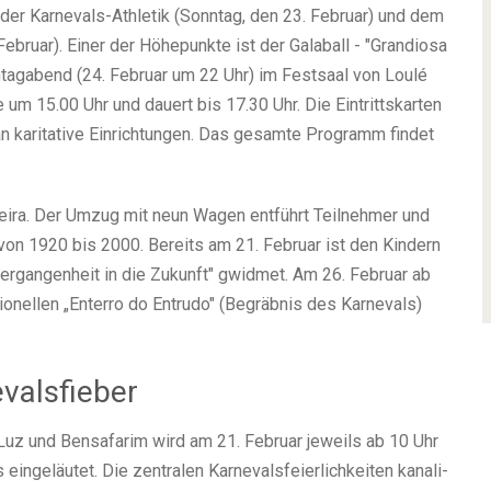
der Kar­ne­vals-Ath­le­tik (Sonn­tag, den 23. Febru­ar) und dem
. Febru­ar). Einer der Höhe­punk­te ist der Gala­ball - "Gran­dio­sa
­tag­abend (24. Febru­ar um 22 Uhr) im Fest­saal von Lou­lé
 um 15.00 Uhr und dau­ert bis 17.30 Uhr. Die Ein­tritts­kar­ten
kari­ta­ti­ve Ein­rich­tun­gen. Das gesam­te Pro­gramm fin­det
r­tei­ra. Der Umzug mit neun Wagen ent­führt Teil­neh­mer und
 von 1920 bis 2000. Bereits am 21. Febru­ar ist den Kin­dern
r­gan­gen­heit in die Zukunft" gwid­met. Am 26. Febru­ar ab
tio­nel­len „Enter­ro do Ent­ru­do" (Begräb­nis des Kar­ne­vals)
valsfieber
s, Luz und Ben­sa­fa­rim wird am 21. Febru­ar jeweils ab 10 Uhr
­ge­läu­tet. Die zen­tra­len Kar­ne­vals­fei­er­lich­kei­ten kana­li­