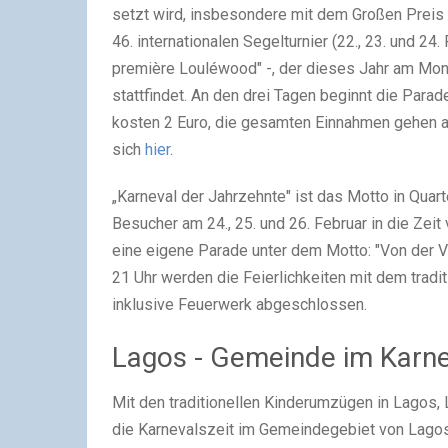
setzt wird, ins­be­son­de­re mit dem Gro­ßen Preis 
46. inter­na­tio­na­len Segel­tur­nier (22., 23. und 24
pre­miè­re Lou­léwood" -, der die­ses Jahr am Mon
statt­fin­det. An den drei Tagen beginnt die Para­de
kos­ten 2 Euro, die gesam­ten Ein­nah­men gehen an 
sich
hier
.
„Kar­ne­val der Jahr­zehn­te" ist das Mot­to in Qua
Besu­cher am 24., 25. und 26. Febru­ar in die Zeit
eine eige­ne Para­de unter dem Mot­to: "Von der Ve
21 Uhr wer­den die Fei­er­lich­kei­ten mit dem tra­di­
inklu­si­ve Feu­er­werk abge­schlos­sen.
Lagos - Gemeinde im Karne
Mit den tra­di­tio­nel­len Kin­der­um­zü­gen in Lago
die Kar­ne­vals­zeit im Gemein­de­ge­biet von Lagos ein