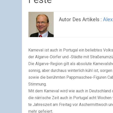
Autor Des Artikels :
Alex
Kar­ne­val ist auch in Por­tu­gal ein belieb­tes Vol
der Algar­ve-Dör­fer und ‑Städ­te mit Stra­ßen­um­zü­
Die Algar­ve-Regi­on gilt als abso­lu­te Kar­ne­vals
son­nig, aber durch­aus win­ter­lich kühl ist, sor­g
sowie die berühm­ten Papp­ma­schee-Figu­ren Cabe
Stim­mung.
Mit dem Kar­ne­val wird wie auch in Deutsch­land der 
die när­ri­sche Zeit auch in Por­tu­gal acht Woche
te Jah­res­zeit am Frei­tag vor Ascher­mitt­woch 
mehr gefei­ert.