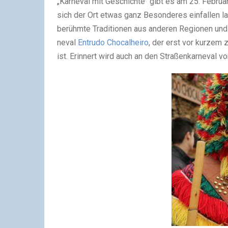
„Kar­ne­val mit Geschich­te" gibt es am 25. Febru­ar
sich der Ort etwas ganz Beson­de­res ein­fal­len las­
berühm­te Tra­di­tio­nen aus ande­ren Regio­nen und 
ne­val
Ent­ru­do Cho­cal­hei­ro
, der erst vor kur­zem z
ist. Erin­nert wird auch an den Stra­ßen­kar­ne­val 