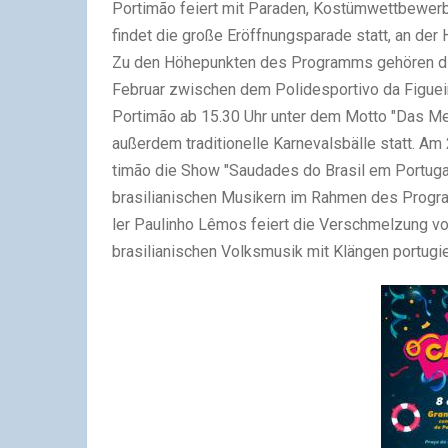
Por­timão fei­ert mit Para­den, Kos­tüm­wett­be­wer­
fin­det die gro­ße Eröff­nungs­pa­ra­de statt, an de
Zu den Höhe­punk­ten des Pro­gramms gehö­ren die
Febru­ar zwi­schen dem Poli­de­spor­tivo da Figuei­
Por­timão ab 15.30 Uhr unter dem Mot­to "Das Meer
außer­dem tra­di­tio­nel­le Kar­ne­vals­bäl­le statt. 
timão die Show "Sau­da­des do Bra­sil em Por­tu­gal
bra­si­lia­ni­schen Musi­kern im Rah­men des Pro­
ler Paul­in­ho Lêmos fei­ert die Ver­schmel­zung
bra­si­lia­ni­schen Volks­mu­sik mit Klän­gen por­tu­