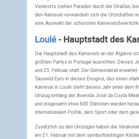
Vie­ler­orts zie­hen Para­den durch die Stra­ßen, be
den Kar­ne­val ver­wan­deln sich die Ort­schaf­ten
eine Aus­wahl der schöns­ten Kar­ne­vals­fei­er­lich
Loulé
- Hauptstadt des Ka
Die Haupt­stadt des Kar­ne­vals an der Algar­ve ist
größ­ten Par­tys in Por­tu­gal aus­rich­ten. Die­ses 
und 25. Febru­ar statt. Der Gemein­de­rat erwar­t
Tau­send Euro in die­ses Ereig­nis, das einen star­k
Kar­ne­val in Lou­lé steht die­ses Jahr unter dem M
Umzug ent­lang der Ave­ni­da José da Cos­ta Meal­h
und ins­ge­samt etwa 600 Sta­tis­ten wer­den her­aus
inter­na­tio­na­len Poli­tik, dem Sport oder dem gese
Zusätz­lich zu den Umzü­gen haben die Ver­an­stal­
am 21. Febru­ar mit dem sym­bol­träch­ti­gen Kin­der­k