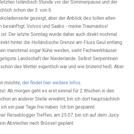
 letzten Isländisch Stunde vor der Sommerpause und der
chlich schon der 3. von 6.
hokoladenseite gezeigt, aber der Anblick des tollen alten
 besänftigt. Volvos und Saabs - meine Traumautos!
 ist. Der letzte Sonntag wurde daher auch direkt nochmal
rekt hinter die Holländische Grenze am Fluss Geul entlang.
denen manchmal sogar Kühe weiden, sieht Fachwerkhäuser
ügeligste Landschaft der Niederlande. Selbst Serpentinen
e schön das Wetter eigentlich war und wie brütend heiß. Aber
en möchte,
der findet hier weitere Infos.
tzel. Ab morgen geht es erst einmal für 2 Wochen in den
chon an anderer Stelle erwähnt, bin ich dort hauptsächlich
ch ein paar Tage frei haben. Ich bin gespannt.
er Reiseblogger Treffen, am 25.07. bin ich auf dem Juicy
ein Abstecher nach Brüssel geplant.