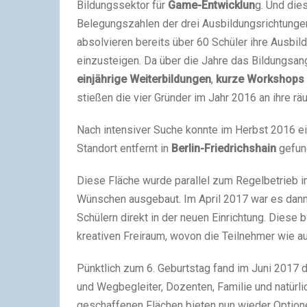
Bildungssektor für
Game-Entwicklun
g. Und die
Belegungszahlen der drei Ausbildungsrichtungen
absolvieren bereits über 60 Schüler ihre Ausbil
einzusteigen. Da über die Jahre das Bildungsan
einjährige Weiterbildungen
,
kurze Workshops
stießen die vier Gründer im Jahr 2016 an ihre r
Nach intensiver Suche konnte im Herbst 2016 
Standort entfernt in
Berlin-Friedrichshain
gefund
Diese Fläche wurde parallel zum Regelbetrieb i
Wünschen ausgebaut. Im April 2017 war es dann
Schülern direkt in der neuen Einrichtung. Diese 
kreativen Freiraum, wovon die Teilnehmer wie a
Pünktlich zum 6. Geburtstag fand im Juni 2017 di
und Wegbegleiter, Dozenten, Familie und natürl
geschaffenen Flächen bieten nun wieder Optione