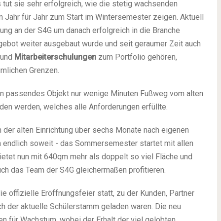
s tut sie sehr erfolgreich, wie die stetig wachsenden
 Jahr für Jahr zum Start im Wintersemester zeigen. Aktuell
dung an der S4G um danach erfolgreich in die Branche
gebot weiter ausgebaut wurde und seit geraumer Zeit auch
und
Mitarbeiterschulungen
zum Portfolio gehören,
äumlichen Grenzen.
ein passendes Objekt nur wenige Minuten Fußweg vom alten
en werden, welches alle Anforderungen erfüllte.
n der alten Einrichtung über sechs Monate nach eigenen
 endlich soweit - das Sommersemester startet mit allen
bietet nun mit 640qm mehr als doppelt so viel Fläche und
uch das Team der S4G gleichermaßen profitieren.
e offizielle Eröffnungsfeier statt, zu der Kunden, Partner
ich der aktuelle Schülerstamm geladen waren. Die neu
n für Wachstum, wobei der Erhalt der viel gelobten