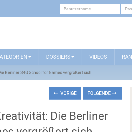
ATEGORIEN
DOSSIERS
VIDEOS
RAN
 Die Berliner S4G School for Games vergrößert sich
VORIGE
FOLGENDE
eativität: Die Berliner
es vergrößert sich