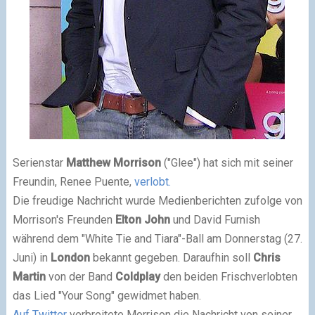
Serienstar
Matthew Morrison
("Glee") hat sich mit seiner
Freundin, Renee Puente,
verlobt.
Die freudige Nachricht wurde Medienberichten zufolge von
Morrison's Freunden
Elton John
und David Furnish
während dem "White Tie and Tiara"-Ball am Donnerstag (27.
Juni) in
London
bekannt gegeben. Daraufhin soll
Chris
Martin
von der Band
Coldplay
den beiden Frischverlobten
das Lied "Your Song" gewidmet haben.
Auf Twitter
verbreitete Morrison die Nachricht von seiner