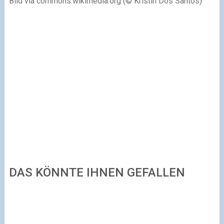
Bild via commons.wikimedia.org (© Kristin Dos Santos)
DAS KÖNNTE IHNEN GEFALLEN