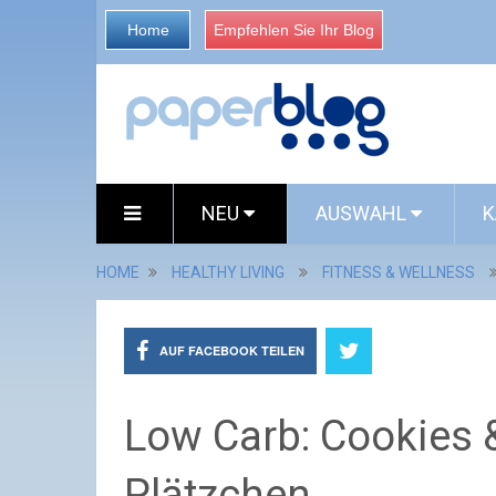
Home
Empfehlen Sie Ihr Blog
NEU
AUSWAHL
K
HOME
HEALTHY LIVING
FITNESS & WELLNESS
AUF FACEBOOK TEILEN
Low Carb: Cookies 
Plätzchen