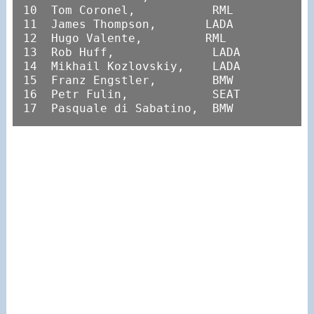
10  Tom Coronel,           RML

11  James Thompson,       LADA

12  Hugo Valente,         RML

13  Rob Huff,              LADA

14  Mikhail Kozlovskiy,    LADA

15  Franz Engstler,        BMW

16  Petr Fulin,            SEAT

17  Pasquale di Sabatino,  BMW