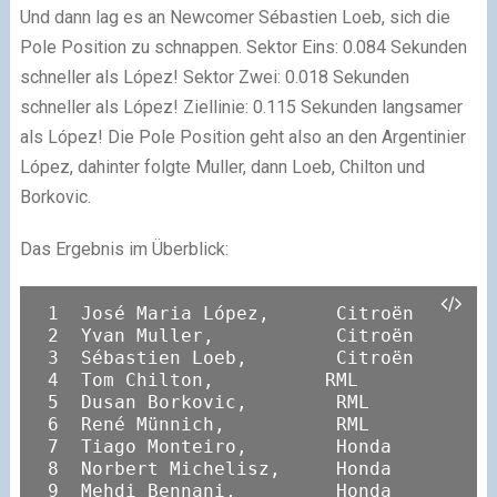
Und dann lag es an Newcomer Sébastien Loeb, sich die
Pole Position zu schnappen. Sektor Eins: 0.084 Sekunden
schneller als López! Sektor Zwei: 0.018 Sekunden
schneller als López! Ziellinie: 0.115 Sekunden langsamer
als López! Die Pole Position geht also an den Argentinier
López, dahinter folgte Muller, dann Loeb, Chilton und
Borkovic.
Das Ergebnis im Überblick:
 1  José Maria López,      Citroën

 2  Yvan Muller,           Citroën

 3  Sébastien Loeb,        Citroën

 4  Tom Chilton,          RML 

 5  Dusan Borkovic,        RML

 6  René Münnich,          RML

 7  Tiago Monteiro,        Honda

 8  Norbert Michelisz,     Honda

 9  Mehdi Bennani,         Honda
