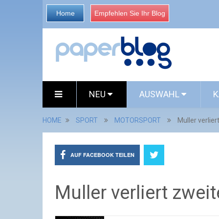
Home
Empfehlen Sie Ihr Blog
NEU
AUSWAHL
K
HOME
SPORT
MOTORSPORT
Muller verlier
AUF FACEBOOK TEILEN
Muller verliert zwei