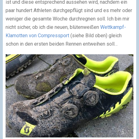
ist und diese entsprechend aussehen wird, nachdem ein
paar hundert Athleten durchgepflügt sind und es mehr oder
weniger die gesamte Woche durchregnen soll. Ich bin mir
nicht sicher, ob ich die neuen, blütenweißen
Wettkampf-
Klamotten von Compressport
(siehe Bild oben) gleich
schon in den ersten beiden Rennen entweihen soll…