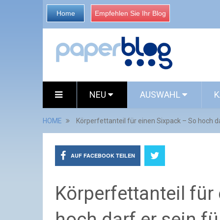
Home
Empfehlen Sie Ihr Blog
NEU
AUSWAHL
K
HOME
Körperfettanteil für einen Sixpack – So hoch d
AUF FACEBOOK TEILEN
Körperfettanteil fü
hoch darf er sein f