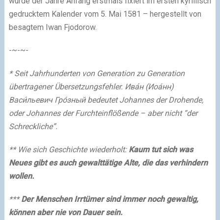
wurde der Jahre Anfang erstmals fixiert im ersten kyrillisch
gedrucktem Kalender vom 5. Mai 1581 – hergestellt von
besagtem Iwan Fjodorow.
-~-~-
* Seit Jahrhunderten von Generation zu Generation
übertragener Übersetzungsfehler. Ива́н (Иоа́нн)
Васи́льевич Гро́зный bedeutet Johannes der Drohende,
oder Johannes der Furchteinflößende – aber nicht “der
Schreckliche”.
** Wie sich Geschichte wiederholt:
Kaum tut sich was
Neues gibt es auch gewalttätige Alte, die das verhindern
wollen.
***
Der Menschen Irrtümer sind immer noch gewaltig,
können aber nie von Dauer sein.