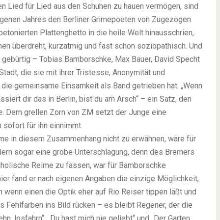
nen Lied für Lied aus den Schuhen zu hauen vermögen, sind
angenen Jahres den Berliner Grimepoeten von Zugezogen
tonierten Plattenghetto in die heile Welt hinausschrien,
men überdreht, kurzatmig und fast schon soziopathisch. Und
r gebürtig – Tobias Bamborschke, Max Bauer, David Specht
tadt, die sie mit ihrer Tristesse, Anonymität und
lso die gemeinsame Einsamkeit als Band getrieben hat. „Wenn
ssiert dir das in Berlin, bist du am Arsch“ – ein Satz, den
. Dem grellen Zorn von ZM setzt der Junge eine
sofort für ihn einnimmt.
ime in diesem Zusammenhang nicht zu erwähnen, wäre für
dern sogar eine grobe Unterschlagung, denn des Bremers
ncholische Reime zu fassen, war für Bamborschke
ier fand er nach eigenen Angaben die einzige Möglichkeit,
wenn einen die Optik eher auf Rio Reiser tippen läßt und
 Fehlfarben ins Bild rücken – es bleibt Regener, der die
n, losfahrn“, „Du hast mich nie geliebt“ und „Der Garten