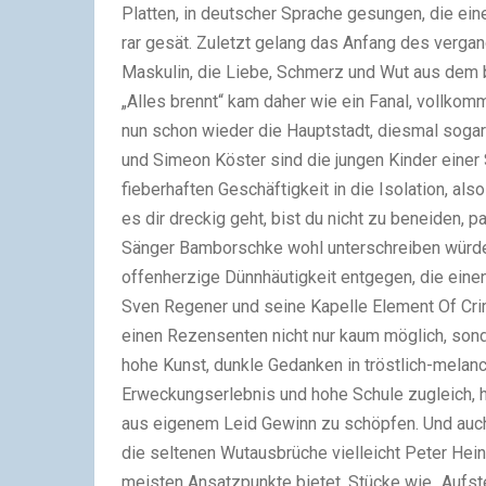
Platten, in deutscher Sprache gesungen, die ei
rar gesät. Zuletzt gelang das Anfang des verg
Maskulin, die Liebe, Schmerz und Wut aus dem be
„Alles brennt“ kam daher wie ein Fanal, vollkom
nun schon wieder die Hauptstadt, diesmal soga
und Simeon Köster sind die jungen Kinder einer S
fieberhaften Geschäftigkeit in die Isolation, a
es dir dreckig geht, bist du nicht zu beneiden, pa
Sänger Bamborschke wohl unterschreiben würde
offenherzige Dünnhäutigkeit entgegen, die einen 
Sven Regener und seine Kapelle Element Of Cr
einen Rezensenten nicht nur kaum möglich, son
hohe Kunst, dunkle Gedanken in tröstlich-mela
Erweckungserlebnis und hohe Schule zugleich, h
aus eigenem Leid Gewinn zu schöpfen. Und auch 
die seltenen Wutausbrüche vielleicht Peter Heins
meisten Ansatzpunkte bietet. Stücke wie „Aufsteh