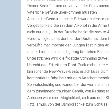
Deiner Seele“ atmen so viel von der Grauzonen
väterliche Gefühle überkommen müssten.
Auch an beißend ironischer Schwarzmalerei man
Vergeblichkeit, die ihn dem Alkohol in die Arme 
nicht nur die: „… in der Dusche hockt die nackt
Bereitwilligkeit, mit der hier der Düsternis, 
verblüfft, man möchte den Jungen fast in den A
seiner Lieder, so unnachgiebig bestehen Band u
Unterstrichen wird die frostige Stimmung zuweil
Unrecht das Etikett des Post-Punk einbrachte –
knirschende New-Wave-Beats in „Ich küss dich“
kontrastieren fabelhaft mit dem Kaschemmenblu
So vielschichtig und wandelbar die vier sich mus
dem zunehmend traurigen Gemüt, von Rettungsan
Abhauen wäre eine Möglichkeit, sich aus dem St
Fatalismus, von der Bamborschke zum Schluss di