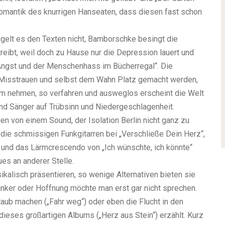
romantik des knurrigen Hanseaten, dass diesen fast schon
gelt es den Texten nicht, Bamborschke besingt die
treibt, weil doch zu Hause nur die Depression lauert und
e Angst und der Menschenhass im Bücherregal“. Die
dem Misstrauen und selbst dem Wahn Platz gemacht werden,
rm nehmen, so verfahren und ausweglos erscheint die Welt
nd Sänger auf Trübsinn und Niedergeschlagenheit.
en von einem Sound, der Isolation Berlin nicht ganz zu
 die schmissigen Funkgitarren bei „Verschließe Dein Herz“,
 und das Lärmcrescendo von „Ich wünschte, ich könnte“
es an anderer Stelle.
ikalisch präsentieren, so wenige Alternativen bieten sie
ker oder Hoffnung möchte man erst gar nicht sprechen.
aub machen („Fahr weg“) oder eben die Flucht in den
eses großartigen Albums („Herz aus Stein“) erzählt. Kurz