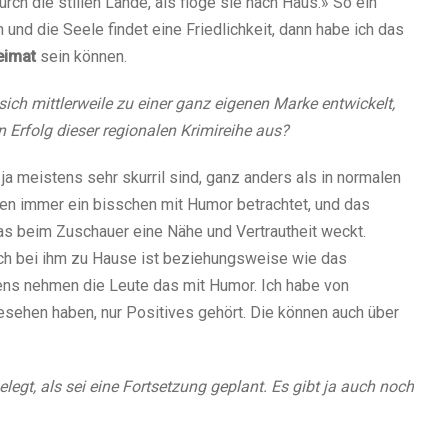
rch die stillen Lande, als flöge sie nach Haus.» So ein
und die Seele findet eine Friedlichkeit, dann habe ich das
eimat
sein können.
ich mittlerweile zu einer ganz eigenen Marke entwickelt,
 Erfolg dieser regionalen Krimireihe aus?
 ja meistens sehr skurril sind, ganz anders als in normalen
den immer ein bisschen mit Humor betrachtet, und das
 das beim Zuschauer eine Nähe und Vertrautheit weckt.
ich bei ihm zu Hause ist beziehungsweise wie das
tens nehmen die Leute das mit Humor. Ich habe von
esehen haben, nur Positives gehört. Die können auch über
gt, als sei eine Fortsetzung geplant. Es gibt ja auch noch