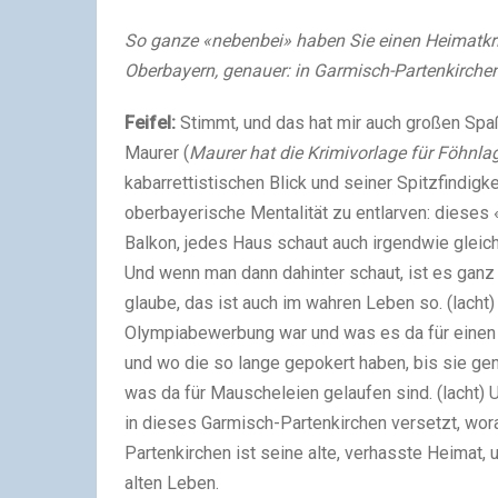
So ganze «nebenbei» haben Sie einen Heimatkri
Oberbayern, genauer: in Garmisch-Partenkirchen,
Feifel:
Stimmt, und das hat mir auch großen Spaß
Maurer (
Maurer hat die Krimivorlage für Föhnl
kabarrettistischen Blick und seiner Spitzfindigke
oberbayerische Mentalität zu entlarven: diese
Balkon, jedes Haus schaut auch irgendwie gleich 
Und wenn man dann dahinter schaut, ist es ganz fi
glaube, das ist auch im wahren Leben so. (lacht
Olympiabewerbung war und was es da für einen
und wo die so lange gepokert haben, bis sie g
was da für Mauscheleien gelaufen sind. (lacht) 
in dieses Garmisch-Partenkirchen versetzt, wora
Partenkirchen ist seine alte, verhasste Heimat
alten Leben.