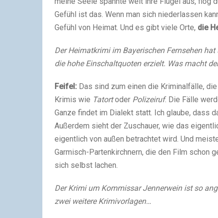
meine Seele spannte weit ihre Flügel aus, flog du
Gefühl ist das. Wenn man sich niederlassen kann 
Gefühl von Heimat. Und es gibt viele Orte,
die H
Der Heimatkrimi im Bayerischen Fernsehen hat s
die hohe Einschaltquoten erzielt. Was macht den
Feifel:
Das sind zum einen die Kriminalfälle, die
Krimis wie
Tatort
oder
Polizeiruf
. Die Fälle wer
Ganze findet im Dialekt statt. Ich glaube, dass
Außerdem sieht der Zuschauer, wie das eigentl
eigentlich von außen betrachtet wird. Und meis
Garmisch-Partenkirchnern, die den Film schon g
sich selbst lachen.
Der Krimi um Kommissar Jennerwein ist so angele
zwei weitere Krimivorlagen…