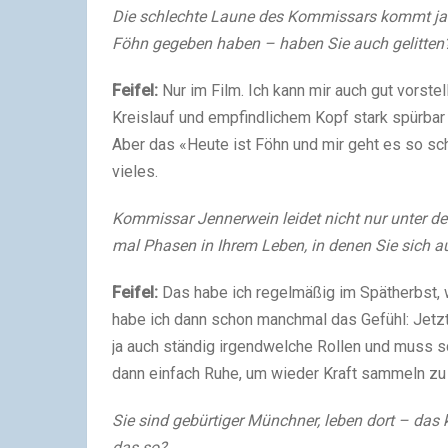
Die schlechte Laune des Kommissars kommt ja a
Föhn gegeben haben – haben Sie auch gelitten
Feifel:
Nur im Film. Ich kann mir auch gut vorst
Kreislauf und empfindlichem Kopf stark spürba
Aber das «Heute ist Föhn und mir geht es so sc
vieles.
Kommissar Jennerwein leidet nicht nur unter d
mal Phasen in Ihrem Leben, in denen Sie sich a
Feifel:
Das habe ich regelmäßig im Spätherbst, w
habe ich dann schon manchmal das Gefühl: Jetzt k
ja auch ständig irgendwelche Rollen und muss sc
dann einfach Ruhe, um wieder Kraft sammeln zu 
Sie sind gebürtiger Münchner, leben dort – das kl
das so?