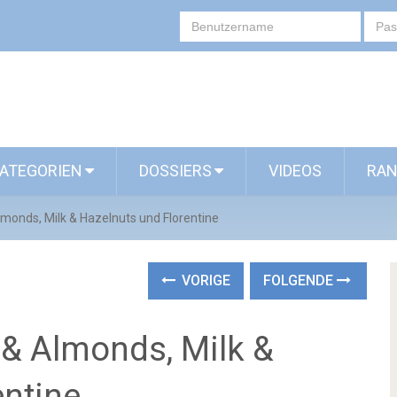
ATEGORIEN
DOSSIERS
VIDEOS
RAN
lmonds, Milk & Hazelnuts und Florentine
VORIGE
FOLGENDE
 & Almonds, Milk &
entine