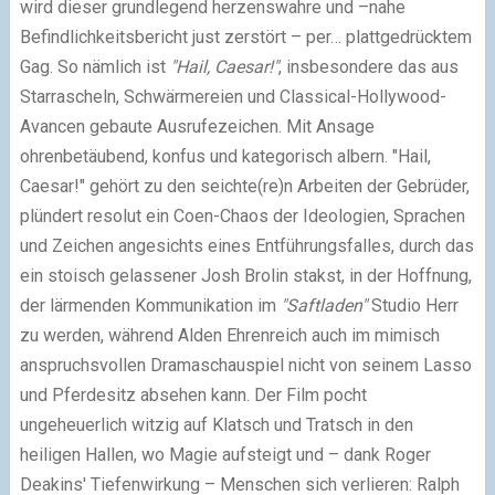
wird dieser grundlegend herzenswahre und –nahe
Befindlichkeitsbericht just zerstört – per… plattgedrücktem
Gag. So nämlich ist
"Hail, Caesar!"
, insbesondere das aus
Starrascheln, Schwärmereien und Classical-Hollywood-
Avancen gebaute Ausrufezeichen. Mit Ansage
ohrenbetäubend, konfus und kategorisch albern. "Hail,
Caesar!" gehört zu den seichte(re)n Arbeiten der Gebrüder,
plündert resolut ein Coen-Chaos der Ideologien, Sprachen
und Zeichen angesichts eines Entführungsfalles, durch das
ein stoisch gelassener Josh Brolin stakst, in der Hoffnung,
der lärmenden Kommunikation im
"Saftladen"
Studio Herr
zu werden, während Alden Ehrenreich auch im mimisch
anspruchsvollen Dramaschauspiel nicht von seinem Lasso
und Pferdesitz absehen kann. Der Film pocht
ungeheuerlich witzig auf Klatsch und Tratsch in den
heiligen Hallen, wo Magie aufsteigt und – dank Roger
Deakins' Tiefenwirkung – Menschen sich verlieren: Ralph