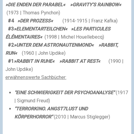
»DIE ENDEN DER PARABEL
«
»GRAVITY'S RAINBOW
«
(1973 | Thomas Pynchon)
#4
»DER PROZESS
«
(1914-1915 | Franz Kafka)
#3
»ELEMENTARTEILCHEN
«
»LES PARTICULES
ÉLÉMENTAIRES
«
(1998 | Michel Houellebecq)
#2
»UNTER DEM ASTRONAUTENMOND
«
»RABBIT,
RUN
«
(1960 | John Updike)
#1
»RABBIT IN RUHE
«
»RABBIT AT REST
«
(1990 |
John Updike)
erwähnenswerte Sachbücher:
"EINE SCHWIERIGKEIT DER PSYCHOANALYSE"
(1917
| Sigmund Freud)
"TERRORKINO. ANGST7LUST UND
KÖRPERHORROR"
(2010 | Marcus Stiglegger)