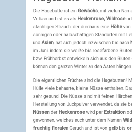
Die Hagebutte ist ein
Gewächs
, mit vielen Nam
Volksmund ist es als
Heckenrose, Wildrose
od
stachligen Strauch, der durchaus eine
Höhe
von
sonnigen oder halbschattigen Standorten mit 
und
Asien
, hat sich jedoch inzwischen bis nach
im Juni, indem sie weiße bis roséfarbene Blüte
bzw. Frühherbst entwickeln sich aus den Blüten 
können den ganzen Winter an den Ästen hängen bl
Die eigentlichen Früchte sind die Hagebutten! 
Hülle viele behaarte, kleine Nüsse enthalten. D
sehr gesund. Die Nüsse sind mit feinen Härchen
Herstellung von Juckpulver verwendet, da sie b
Nüssen
der
Heckenrose
wird per
Extraktion
od
gewonnen, welches auch unter dem Namen
Wil
fruchtig floralen
Geruch und ist von
gelb
bis
or