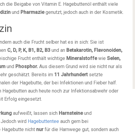
ch die Beigabe von Vitamin E. Hagebuttenöl enthält viele
dizin
und
Pharmazie
genutzt, jedoch auch in der Kosmetik.
zin
ondern auch die Frucht selber hat es in sich: Sie ist
inen
C, D, P, K, B1, B2, B3
und an
Betakarotin, Flavonoiden,
eischige Frucht enthält wichtige
Mineralstoffe
wie
Selen,
ium
und
Phosphor.
Aus diesem Grund wird sie nicht nur als
sehr geschätzt. Bereits im
11 Jahrhundert
setzte
alen der Hagebutte, der bei Infektionen und Fieber half.
 Hagebutten auch heute noch zur Infektionsabwehr oder
t Erfolg eingesetzt.
irkung
aufweißt, lassen sich
Harnsteine
und
. Jedoch wird
Hagebuttentee
auch gern bei
e Hagebutte nicht
nur
für die Harnwege gut, sondern auch