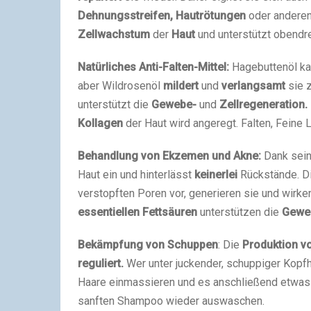
Dehnungsstreifen, Hautrötungen
oder andere
Zellwachstum
der
Haut
und unterstützt obendr
Natürliches Anti-Falten-Mittel:
Hagebuttenöl ka
aber Wildrosenöl
mildert
und
verlangsamt
sie z
unterstützt die
Gewebe-
und
Zellregeneration.
Kollagen
der Haut wird angeregt. Falten, Feine 
Behandlung von Ekzemen und Akne:
Dank sein
Haut ein und hinterlässt
keinerlei
Rückstände. Di
verstopften Poren vor, generieren sie und wirke
essentiellen Fettsäuren
unterstützen die
Gewe
Bekämpfung von Schuppen
: Die
Produktion v
reguliert.
Wer unter juckender, schuppiger Kopfh
Haare einmassieren und es anschließend etwas 
sanften Shampoo wieder auswaschen.