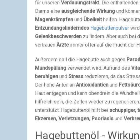
für unseren
Verdauungstrakt.
Die enthaltenden
Darms eine
ausgleichende Wirkung
und können
Magenkrämpfen
und
Übelkeit
helfen. Hagebutt
Entzündungslinderndes
Hagebuttenpulver
wird
Gelenkbeschwerden
zu lindern. Aber auch bei
vertrauen
Ärzte
immer öfter auf die Frucht der H
Außerdem soll die Hagebutte auch gegen
Parodo
Mundspülung
verwendet wird. Aufrund des
Vit
beruhigen
und
Stress
reduzieren, da das Stres
Der hohe Anteil an
Antioxidantien
und
Fettsäur
Haut entgegen und kann obendrein die Wundhei
hilfreich sein, die Zellen wieder zu regenerier
unterstützt. Hagebuttenöl hilft bei
schuppiger, t
Ekzemen, Verletzungen, Psoriasis
und
Verbre
Hagebuttenöl - Wirkun