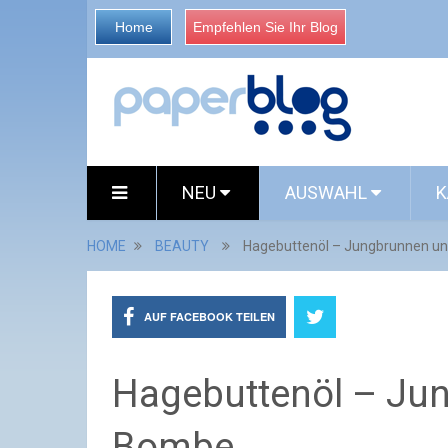
Home
Empfehlen Sie Ihr Blog
NEU
AUSWAHL
K
HOME
BEAUTY
Hagebuttenöl – Jungbrunnen u
AUF FACEBOOK TEILEN
Hagebuttenöl – Ju
Bombe