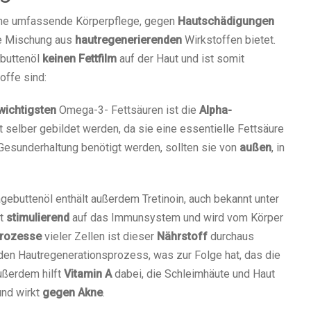
ine umfassende Körperpflege, gegen
Hautschädigungen
ge Mischung aus
hautregenerierenden
Wirkstoffen bietet.
ebuttenöl
keinen Fettfilm
auf der Haut und ist somit
offe sind:
wichtigsten
Omega-3- Fettsäuren ist die
Alpha-
 selber gebildet werden, da sie eine essentielle Fettsäure
Gesunderhaltung benötigt werden, sollten sie von
außen
, in
agebuttenöl enthält außerdem Tretinoin, auch bekannt unter
kt
stimulierend
auf das Immunsystem und wird vom Körper
rozesse
vieler Zellen ist dieser
Nährstoff
durchaus
en Hautregenerationsprozess, was zur Folge hat, das die
ußerdem hilft
Vitamin A
dabei, die Schleimhäute und Haut
und wirkt
gegen Akne
.