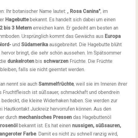
en: Ihr botanischer Name lautet: „
Rosa Canina"
, im
er
Hagebutte
bekannt. Es handelt sich dabei um einen
2 bis 3 Metern
erreichen kann. Er gedeiht am besten an
Lehmboden. Ursprünglich kommt das Gewächs aus
Europa
Nord-
und
Südamerika
ausgebreitet. Die Hagebutte blüht
n hervor bringt, die sehr schön aussehen. Im Spätsommer
die
dunkelroten
bis
schwarzen
Früchte. Die Früchte
eiben, falls sie nicht geerntet werden.
Man nennt sie auch
Sammelfrüchte
, weil sie im Inneren ihrer
as Fruchtfleisch ist süßsauer, schmackhaft und obendrein
 bedeckt, die kleine Widerhaken haben. Sie werden zur
ei Hautkontakt Juckreiz hervorrufen können. Aus den
er durch
mechanisches Pressen
das Hagebuttenöl
drosenöl
bekannt ist. Es hat einen
nussigen, süßsauren,
angeroter Farbe
. Damit es nicht zu schnell ranzig wird,