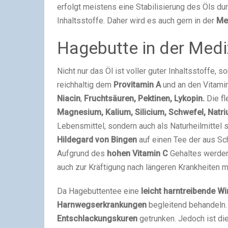
erfolgt meistens eine Stabilisierung des Öls dur
Inhaltsstoffe. Daher wird es auch gern in der
Me
Hagebutte in der Medi
Nicht nur das Öl ist voller guter Inhaltsstoffe, s
reichhaltig dem
Provitamin A
und an den Vitam
Niacin
,
Fruchtsäuren, Pektinen, Lykopin.
Die fl
Magnesium, Kalium, Silicium, Schwefel, Natr
Lebensmittel, sondern auch als Naturheilmittel 
Hildegard von Bingen
auf einen Tee der aus Sch
Aufgrund des
hohen Vitamin C
Gehaltes werden
auch zur Kräftigung nach längeren Krankheiten mi
Da Hagebuttentee eine
leicht harntreibende W
Harnwegserkrankungen
begleitend behandeln
Entschlackungskuren
getrunken. Jedoch ist di