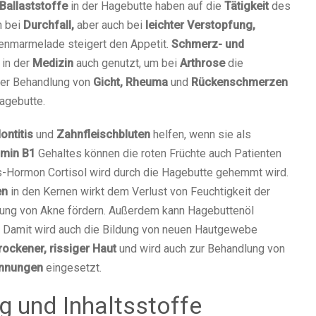
Ballaststoffe
in der Hagebutte haben auf die
Tätigkeit
des
 bei
Durchfall,
aber auch bei
leichter Verstopfung,
enmarmelade steigert den Appetit.
Schmerz- und
 in der
Medizin
auch genutzt, um bei
Arthrose
die
 der Behandlung von
Gicht, Rheuma
und
Rückenschmerzen
agebutte.
ntitis
und
Zahnfleischbluten
helfen, wenn sie als
amin B1
Gehaltes können die roten Früchte auch Patienten
s-Hormon Cortisol wird durch die Hagebutte gehemmt wird.
en
in den Kernen wirkt dem Verlust von Feuchtigkeit der
lung von Akne fördern. Außerdem kann Hagebuttenöl
en. Damit wird auch die Bildung von neuen Hautgewebe
rockener, rissiger Haut
und wird auch zur Behandlung von
nnungen
eingesetzt.
g und Inhaltsstoffe