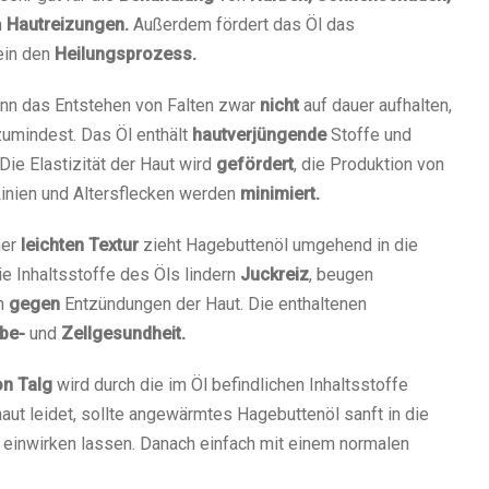
n
Hautreizungen.
Außerdem fördert das Öl das
ein den
Heilungsprozess.
nn das Entstehen von Falten zwar
nicht
auf dauer aufhalten,
umindest. Das Öl enthält
hautverjüngende
Stoffe und
Die Elastizität der Haut wird
gefördert
, die Produktion von
Linien und Altersflecken werden
minimiert.
er
leichten Textur
zieht Hagebuttenöl umgehend in die
e Inhaltsstoffe des Öls lindern
Juckreiz
, beugen
n
gegen
Entzündungen der Haut. Die enthaltenen
be-
und
Zellgesundheit.
on Talg
wird durch die im Öl befindlichen Inhaltsstoffe
aut leidet, sollte angewärmtes Hagebuttenöl sanft in die
einwirken lassen. Danach einfach mit einem normalen