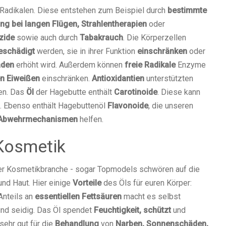
 Radikalen. Diese entstehen zum Beispiel durch
bestimmte
ng bei langen Flügen, Strahlentherapien
oder
zide
sowie auch durch
Tabakrauch
. Die Körperzellen
schädigt
werden, sie in ihrer Funktion
einschränken
oder
äden
erhöht wird. Außerdem können
freie Radikale
Enzyme
n Eiweißen
einschränken.
Antioxidantien
unterstützten
en. Das
Öl
der Hagebutte enthält
Carotinoide
. Diese kann
 Ebenso enthält Hagebuttenöl
Flavonoide
, die unseren
Abwehrmechanismen
helfen.
 Kosmetik
er Kosmetikbranche - sogar Topmodels schwören auf die
und Haut. Hier einige
Vorteile
des Öls für euren Körper:
Anteils an
essentiellen Fettsäuren
macht es selbst
nd seidig. Das Öl spendet
Feuchtigkeit, schützt
und
sehr gut für die
Behandlung
von
Narben, Sonnenschäden,