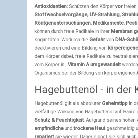
Antioxidantien:
Schützen den Körper
vor
freien
Stoffwechselvorgänge, UV-Strahlung, Strahlu
Röntgenuntersuchungen, Medikamente, Pesti
können durch freie Radikale in ihrer
Membran ge
sogar töten. Wodurch die
Gefahr
von
DNA-Sch
deaktivieren und eine Bildung von
körpereigene
dem Körper dabei, freie Radikale zu neutralisier
vom Körper in ‚
Vitamin A umgewandelt
werden.
Organismus bei der Bildung von körpereigenen
Hagebuttenöl - in der
Hagebuttenöl gilt als absoluter
Geheimtipp
in d
vielfältige Wirkung von Hagebuttenöl auf Haare 
Schutz & Feuchtigkeit
: Aufgrund seines hohen 
empfindliche
und
trockene Haut
geschmeidig u
repariert
sie wieder. Daher eignet sie sich auch 