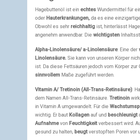
Hagebuttenöl ist ein
echtes
Wundermittel für e
oder
Hauterkrankungen,
da es eine einzigarti
Obwohl es sehr
reichhaltig
ist, hinterlässt Hag
angenehm anwendbar. Die
wichtigsten
Inhaltsst
Alpha-Linolensäure/ a-Linolensäure
: Eine der
Linolensäure.
Sie kann von unseren Körper nicht
ist. Da diese Fettsäuren jedoch vom Körper zur 
sinnvollem
Maße zugeführt werden.
Vitamin A/ Tretinoin (All-Trans-Retinsäure)
: H
dem Namen All-Trans-Retinsäure.
Tretinoin
wir
in Vitamin A umgewandelt. Für die
Wachstumsp
wichtig. Er baut
Kollagen
auf und
beschleunigt
d
Aufnahme
von
Feuchtigkeit
verbessert wird. A
gesund zu halten,
beugt
verstopften Poren vor 