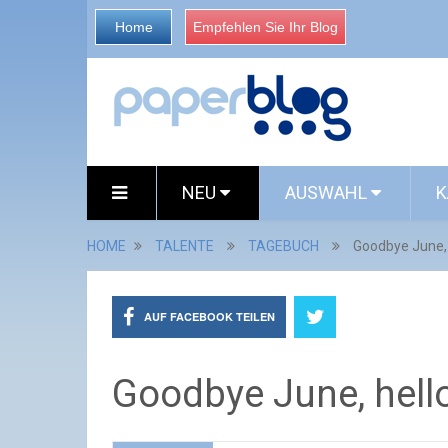
Home
Empfehlen Sie Ihr Blog
NEU
AUSWAHL
K
HOME
TALENTE
TAGEBUCH
Goodbye June, 
AUF FACEBOOK TEILEN
Goodbye June, hello