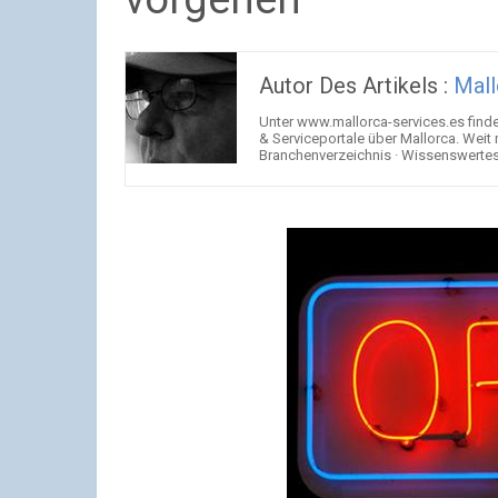
Autor Des Artikels :
Mall
Unter www.mallorca-services.es find
& Serviceportale über Mallorca. Weit
Branchenverzeichnis · Wissenswertes 