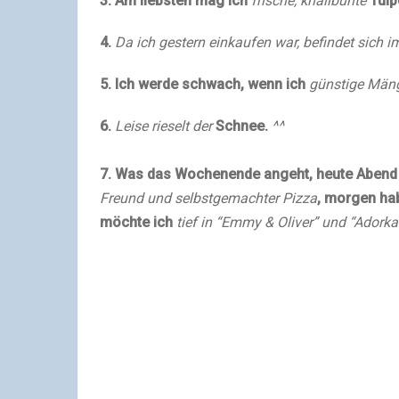
3. Am liebsten mag ich
frische, knallbunte
Tulp
4.
Da ich gestern einkaufen war, befindet sic
5. Ich werde schwach, wenn ich
günstige Mäng
6.
Leise rieselt der
Schnee.
^^
7. Was das Wochenende angeht, heute Abend 
Freund und selbstgemachter Pizza
, morgen ha
möchte ich
tief in “Emmy & Oliver” und “Adorka