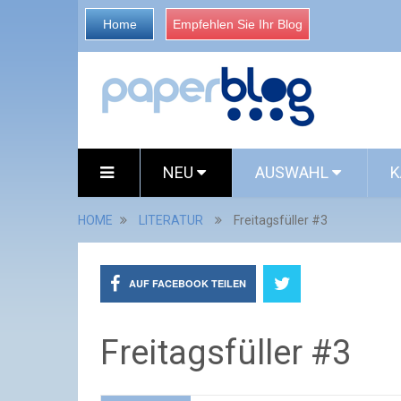
Home
Empfehlen Sie Ihr Blog
NEU
AUSWAHL
K
HOME
LITERATUR
Freitagsfüller #3
AUF FACEBOOK TEILEN
Freitagsfüller #3