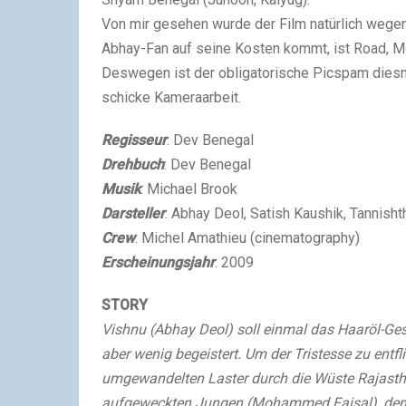
Von mir gesehen wurde der Film natürlich wegen
Abhay-Fan auf seine Kosten kommt, ist Road, M
Deswegen ist der obligatorische Picspam diesma
schicke Kameraarbeit.
Regisseur
: Dev Benegal
Drehbuch
: Dev Benegal
Musik
: Michael Brook
Darsteller
: Abhay Deol, Satish Kaushik, Tannis
Crew
: Michel Amathieu (cinematography)
Erscheinungsjahr
: 2009
STORY
Vishnu (Abhay Deol) soll einmal das Haaröl-Ges
aber wenig begeistert. Um der Tristesse zu entf
umgewandelten Laster durch die Wüste Rajastha
aufgeweckten Jungen (Mohammed Faisal), den 