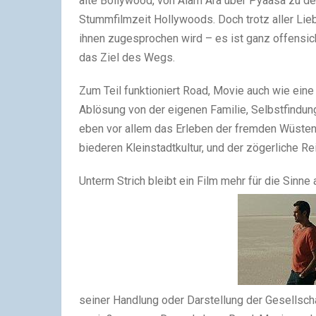
alte Bollywood, von Alam Ara über Pyaasa zu d
Stummfilmzeit Hollywoods. Doch trotz aller Lieb
ihnen zugesprochen wird – es ist ganz offensicht
das Ziel des Wegs.
Zum Teil funktioniert Road, Movie auch wie eine
Ablösung von der eigenen Familie, Selbstfindung 
eben vor allem das Erleben der fremden Wüstenw
biederen Kleinstadtkultur, und der zögerliche R
Unterm Strich bleibt ein Film mehr für die Sinne a
seiner Handlung oder Darstellung der Gesellsc