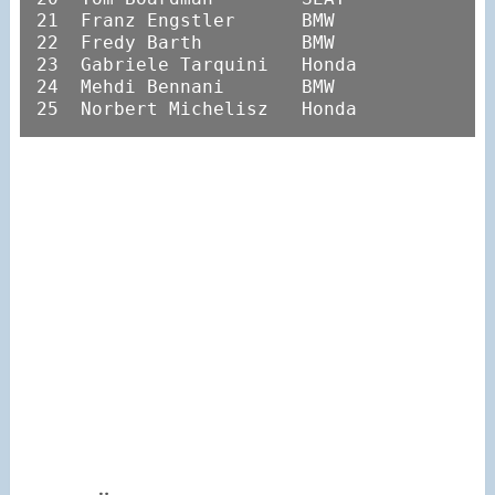
21  Franz Engstler      BMW

22  Fredy Barth         BMW

23  Gabriele Tarquini   Honda

24  Mehdi Bennani       BMW

25  Norbert Michelisz   Honda