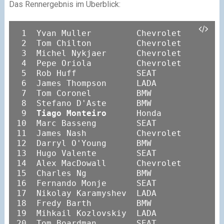
Das Rennergebnis im Überblick:
 1  Yvan Muller         Chevrolet

 2  Tom Chilton         Chevrolet

 3  Michel Nykjaer      Chevrolet

 4  Pepe Oriola         Chevrolet

 5  Rob Huff            SEAT

 6  James Thompson      LADA

 7  Tom Coronel         BMW

 8  Stefano D'Aste      BMW

 9  
Tiago Monteiro
      Honda

10  Marc Basseng        SEAT

11  James Nash          Chevrolet

12  Darryl O'Young      BMW

13  Hugo Valente        SEAT

14  Alex MacDowall      Chevrolet

15  Charles Ng          BMW

16  Fernando Monje      SEAT

17  Nikolay Karamyshev  LADA

18  Fredy Barth         BMW

19  Mihkail Kozlovskiy  LADA

20  Tom Boardman        SEAT
