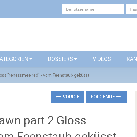
ATEGORIEN
DOSSIERS
VIDEOS
RAN
loss "renessmee red" - vom Feenstaub geküsst
VORIGE
FOLGENDE
awn part 2 Gloss
vom Feenstaub geküsst