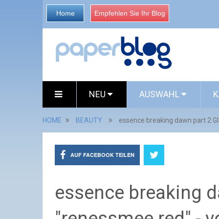
Home
Empfehlen Sie Ihr Blog
NEU
AUSWAHL
K
HOME
BEAUTY
essence breaking dawn part 2 G
AUF FACEBOOK TEILEN
essence breaking d
"renessmee red" - 