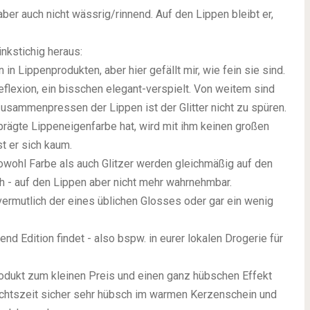
 aber auch nicht wässrig/rinnend. Auf den Lippen bleibt er,
nkstichig heraus:
n in Lippenprodukten, aber hier gefällt mir, wie fein sie sind.
treflexion, ein bisschen elegant-verspielt. Von weitem sind
usammenpressen der Lippen ist der Glitter nicht zu spüren.
prägte Lippeneigenfarbe hat, wird mit ihm keinen großen
t er sich kaum.
sowohl Farbe als auch Glitzer werden gleichmäßig auf den
h - auf den Lippen aber nicht mehr wahrnehmbar.
t vermutlich der eines üblichen Glosses oder gar ein wenig
rend Edition findet - also bspw. in eurer lokalen Drogerie für
rodukt zum kleinen Preis und einen ganz hübschen Effekt
nachtszeit sicher sehr hübsch im warmen Kerzenschein und