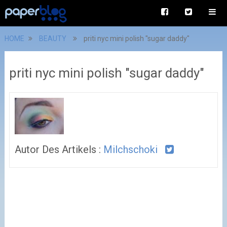
HOME
BEAUTY
priti nyc mini polish "sugar daddy"
priti nyc mini polish "sugar daddy"
Autor Des Artikels :
Milchschoki