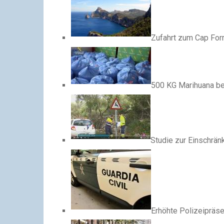
Zufahrt zum Cap For
500 KG Marihuana b
Studie zur Einschrä
Erhöhte Polizeipräse