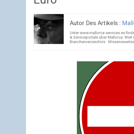
Autor Des Artikels :
Mall
Unter www.mallorca-services.es find
& Serviceportale über Mallorca. Weit
Branchenverzeichnis · Wissenswertes 