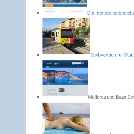
Die Immobilienbranche
Suvbvention für Stu
Mallorca und Ibiza So