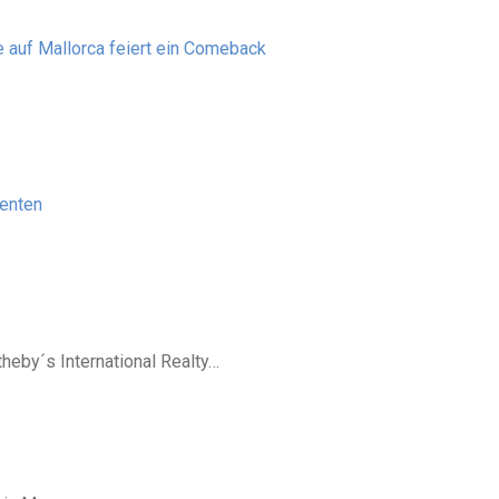
 auf Mallorca feiert ein Comeback
denten
theby´s International Realty…