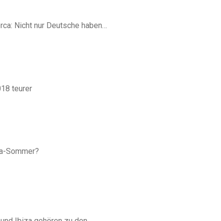
rca: Nicht nur Deutsche haben…
018 teurer
rca-Sommer?
 und Ibiza gehören zu den…