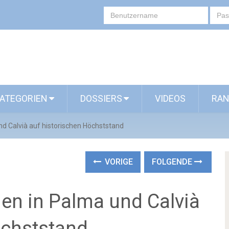
ATEGORIEN
DOSSIERS
VIDEOS
RAN
d Calvià auf historischen Höchststand
VORIGE
FOLGENDE
en in Palma und Calvià
öchststand