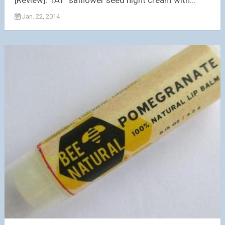
[Review]: TAY “safflower seed night cream with...
Jan. 22, 2014