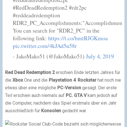
#RedDeadRedemption2 #rdr2pc
#reddeadredemption
RDR2_PC_Accomplishments:"Accomplishments
You can search for "RDR2_PC" in the
following link:
https://t.co/hmtRJGKmoa
pic.twitter.com/4kJAd5u58r
- JakoMako51 (@JakoMako51)
July 4, 2019
Red Dead Redemption
2
erschien Ende letzten Jahres für
die
Xbox
One und die
Playstation 4
.
Rockstar
hat noch nie
etwas über eine mögliche
PC-Version
gesagt. Der erste
Teil erschien auch niemals auf
PC.
GTA
V
kam jedoch auf
die Computer, nachdem das Spiel erstmals über ein Jahr
ausschließlich für
Konsolen
gedacht war.