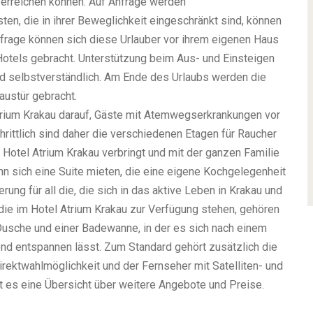
 erreichen können. Auf Anfrage werden
ten, die in ihrer Beweglichkeit eingeschränkt sind, können
frage können sich diese Urlauber vor ihrem eigenen Haus
Hotels gebracht. Unterstützung beim Aus- und Einsteigen
d selbstverständlich. Am Ende des Urlaubs werden die
austür gebracht.
Atrium Krakau darauf, Gäste mit Atemwegserkrankungen vor
rittlich sind daher die verschiedenen Etagen für Raucher
 Hotel Atrium Krakau verbringt und mit der ganzen Familie
nn sich eine Suite mieten, die eine eigene Kochgelegenheit
erung für all die, die sich in das aktive Leben in Krakau und
ie im Hotel Atrium Krakau zur Verfügung stehen, gehören
Dusche und einer Badewanne, in der es sich nach einem
nd entspannen lässt. Zum Standard gehört zusätzlich die
irektwahlmöglichkeit und der Fernseher mit Satelliten- und
 es eine Übersicht über weitere Angebote und Preise.