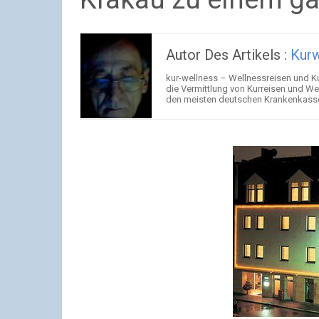
Autor Des Artikels :
Kurw
kur-wellness – Wellnessreisen und Kur
die Vermittlung von Kurreisen und Well
den meisten deutschen Krankenkassen