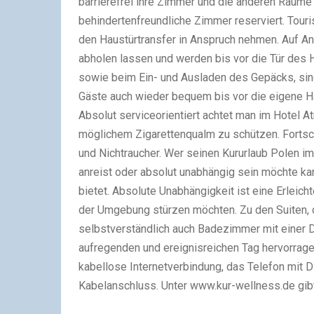
barrierefrei ihre Zimmer und die anderen Räume
behindertenfreundliche Zimmer reserviert. Touris
den Haustürtransfer in Anspruch nehmen. Auf An
abholen lassen und werden bis vor die Tür des 
sowie beim Ein- und Ausladen des Gepäcks, sin
Gäste auch wieder bequem bis vor die eigene H
Absolut serviceorientiert achtet man im Hotel 
möglichem Zigarettenqualm zu schützen. Fortsch
und Nichtraucher. Wer seinen Kururlaub Polen im
anreist oder absolut unabhängig sein möchte ka
bietet. Absolute Unabhängigkeit ist eine Erleicht
der Umgebung stürzen möchten. Zu den Suiten, d
selbstverständlich auch Badezimmer mit einer 
aufregenden und ereignisreichen Tag hervorrage
kabellose Internetverbindung, das Telefon mit D
Kabelanschluss. Unter www.kur-wellness.de gibt