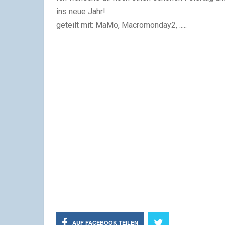
ins neue Jahr!
geteilt mit: MaMo, Macromonday2, .....
AUF FACEBOOK TEILEN