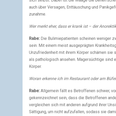
sich selbst. Dabei ist die Waage die beherrsche
auch über Versagen, Enttäuschung und Panikgef
zunahme.
Wer merkt eher, dass er krank ist – der Anorekti
Rabe:
Die Bulimiepatienten scheinen weniger z
sein. Mit einem meist ausgeprägten Krankheits
Unzufriedenheit mit ihrem Körper schämen sie s
als pathologisch ansehen. Magersüchtige sind e
Körper.
Woran erkenne ich im Restaurant oder am Büfet
Rabe:
Allgemein fällt es Betroffenen schwer, v
gekennzeichnet sein, dass die Betroffenen and
vergleichen sich mit anderen aufgrund ihrer Un
Sättigung, um nicht aufzufallen, sodass sie dam