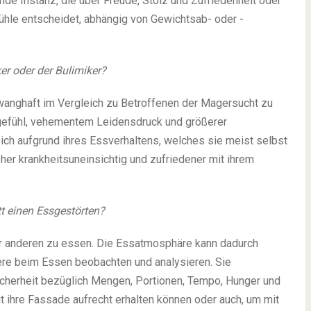
nde Instanz, die über Freude, Stolz und Zufriedenheit oder
ühle entscheidet, abhängig von Gewichtsab- oder -
ker oder der Bulimiker?
wanghaft im Vergleich zu Betroffenen der Magersucht zu
gefühl, vehementem Leidensdruck und größerer
ich aufgrund ihres Essverhaltens, welches sie meist selbst
her krankheitsuneinsichtig und zufriedener mit ihrem
t einen Essgestörten?
or anderen zu essen. Die Essatmosphäre kann dadurch
ere beim Essen beobachten und analysieren. Sie
sicherheit bezüglich Mengen, Portionen, Tempo, Hunger und
it ihre Fassade aufrecht erhalten können oder auch, um mit