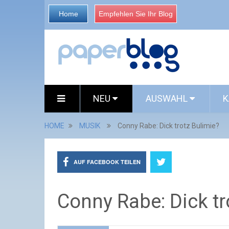
Home
Empfehlen Sie Ihr Blog
NEU
AUSWAHL
K
HOME
MUSIK
Conny Rabe: Dick trotz Bulimie?
AUF FACEBOOK TEILEN
Conny Rabe: Dick tr