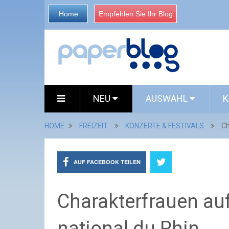
Home
Empfehlen Sie Ihr Blog
NEU
AUSWAHL
K
HOME
FREIZEIT
KONZERTE & FESTIVALS
Ch
AUF FACEBOOK TEILEN
Charakterfrauen au
national du Rhin