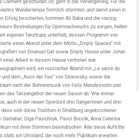
 Clément geschuldet ist, geht in die Verlängerung. Für die
Aladins Wunderlampe förmlich stürmten, und damit einen in
 Erfolg bescherten, kommen Ali Baba und die vierzig
lémeurs Bestrebungen für Opernnachwuchs zu sorgen, halten
einen eigenen Tanztrupp unterhält, dessen Programm von
eisterte einen Abend unter dem Motto „Empty Spaces“ mit
eografiert von Emanuel Gat sowie Empty House unter Johan
t einer Arbeit in diesem Hause vertreten war.
ographiert wird, ein russischer Abend mit „Le sacre du
v und dem „Kuss der Fee“ von Stravinsky, sowie die
raum nach der Bühnenmusik von Felix Mendessohn und
den das Tanzangebot der neuen Saison ab. Wie immer
e, auch in der neuen Spielzeit drei Sängerinnen und drei
 dass sich diese Tradition in Straßburg ungebrochener
an Gerhaher, Olga Pasichnyk, Pavol Breslik, Anna Caterina
kum mit ihren Stimmen beeindrucken. Alle diese Auftritte
s statt; ein Umstand, der noch mehr Publikum erwarten