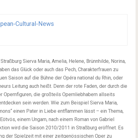
pean-Cultural-News
traßburg Sierva Maria, Amelia, Helene, Brünnhilde, Norina,
haben das Glück oder auch das Pech, Charakterfrauen zu
uen Saison auf die Bühne der Opéra national du Rhin, oder
eurs Leitung auch heißt. Denn der rote Faden, der durch die
er Opernfiguren, die großteils Opernliebhabern allseits
 entdecken sein werden. Wie zum Beispiel Sierva Maria,
mons“ einen Pater in Liebe entflammen lässt – ein Thema,
 Eötvös, einem Ungarn, nach einem Roman von Gabriel
ktion wird die Saison 2010/2011 in Straßburg eröffnet. Es
ung der Spielzeit mit einer zeitgenössischen Oper zu