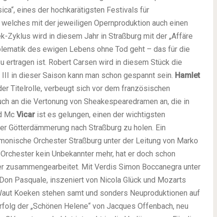
ica“, eines der hochkarätigsten Festivals für
, welches mit der jeweiligen Opernproduktion auch einen
-Zyklus wird in diesem Jahr in Straßburg mit der „Affäre
blematik des ewigen Lebens ohne Tod geht – das für die
zu ertragen ist. Robert Carsen wird in diesem Stück die
 III in dieser Saison kann man schon gespannt sein.
Hamlet
r Titelrolle, verbeugt sich vor dem französischen
auch an die Vertonung von Sheakespearedramen an, die in
id Mc
Vicar
ist es gelungen, einen der wichtigsten
der Götterdämmerung nach Straßburg zu holen. Ein
rmonische Orchester Straßburg unter der Leitung von Marko
r Orchester kein Unbekannter mehr, hat er doch schon
er zusammengearbeitet. Mit Verdis Simon Boccanegra unter
 Don Pasquale, inszeniert von Nicola Glück und Mozarts
 Waut Koeken stehen samt und sonders Neuproduktionen auf
Erfolg der „Schönen Helene“ von Jacques Offenbach, neu