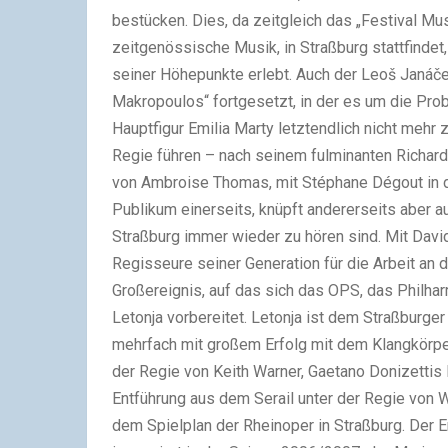
bestücken. Dies, da zeitgleich das „Festival Mus
zeitgenössische Musik, in Straßburg stattfindet
seiner Höhepunkte erlebt. Auch der Leoš Janáček
Makropoulos“ fortgesetzt, in der es um die Pro
Hauptfigur Emilia Marty letztendlich nicht mehr 
Regie führen – nach seinem fulminanten Richard
von Ambroise Thomas, mit Stéphane Dégout in de
Publikum einerseits, knüpft andererseits aber 
Straßburg immer wieder zu hören sind. Mit Dav
Regisseure seiner Generation für die Arbeit an 
Großereignis, auf das sich das OPS, das Philha
Letonja vorbereitet. Letonja ist dem Straßburge
mehrfach mit großem Erfolg mit dem Klangkörp
der Regie von Keith Warner, Gaetano Donizettis
Entführung aus dem Serail unter der Regie von
dem Spielplan der Rheinoper in Straßburg. Der 