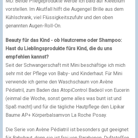
MD. Beide Pflegeprodukte werde ich bald auf Kleeblum
vorstellen. Im Akutfall hilft die Augengel Brille aus dem
Kühlschrank, viel Flüssigkeitszufuhr und den oben
genannten Augen-Roll-On.
Beauty für das Kind - ob Hautcreme oder Shampoo:
Hast du Lieblingsprodukte fürs Kind, die du uns
empfehlen kannst?
Seit der Schwangerschaft mit Mini beschäftige ich mich
sehr mit der Pflege von Baby- und Kinderhaut. Für Mini
verwende ich gerne den Waschschaum von Avène
Pédiatril, zum Baden das AtopiControl Badeöl von Eucerin
(einmal die Woche, sonst gerne alles was bunt ist und
Spaß macht) und für die tägliche Hautpflege den Lipikar
Baume AP+ Körperbalsamvon La Roche Posay.
Die Serie von Avène Pédiatril ist besonders gut geeignet
für Babyhaut, denn sie ist frei von Parabenen, Duftstoffen,