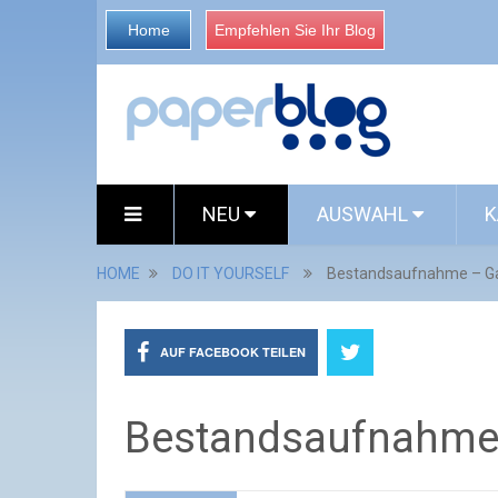
Home
Empfehlen Sie Ihr Blog
NEU
AUSWAHL
K
HOME
DO IT YOURSELF
Bestandsaufnahme – Gar
AUF FACEBOOK TEILEN
Bestandsaufnahme 