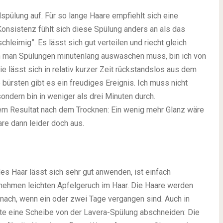
pülung auf. Für so lange Haare empfiehlt sich eine
nsistenz fühlt sich diese Spülung anders an als das
hleimig”. Es lässt sich gut verteilen und riecht gleich
n man Spülungen minutenlang auswaschen muss, bin ich von
 lässt sich in relativ kurzer Zeit rückstandslos aus dem
ürsten gibt es ein freudiges Ereignis. Ich muss nicht
ondern bin in weniger als drei Minuten durch.
 dem Resultat nach dem Trocknen: Ein wenig mehr Glanz wäre
e dann leider doch aus.
es Haar lässt sich sehr gut anwenden, ist einfach
enehmen leichten Apfelgeruch im Haar. Die Haare werden
h nach, wenn ein oder zwei Tage vergangen sind. Auch in
e eine Scheibe von der Lavera-Spülung abschneiden: Die