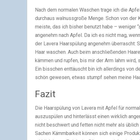
Nach dem normalen Waschen trage ich die Apfels
durchaus walnussgroße Menge. Schon von der Ko
meiste, das ich bisher benutzt habe – weniger “sc
angenehm nach Apfel. Da ich es nicht mag, wen
der Lavera Haarspülung angenehm überrascht: Sie
Haar waschen. Auch beim anschließenden Haare b
kämmen und rupfen, bis mir der Arm lahm wird, s
Ein bisschen enttäuscht bin ich allerdings von
schön gewesen, etwas stumpf sehen meine Haar
Fazit
Die Haarspülung von Lavera mit Apfel für normal
auszuspülen und hinterlässt einen wirklich ang
nicht beschwert und fetten nicht mehr als üblic
Sachen Kämmbarkeit können sich einige Produkt