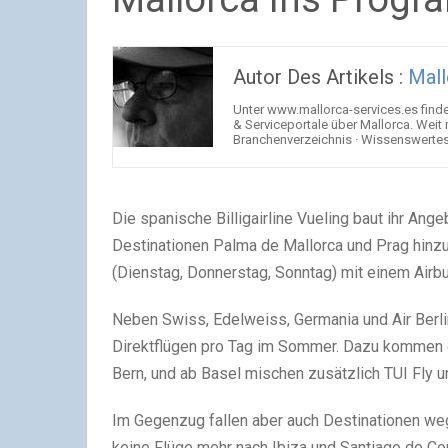
Autor Des Artikels :
Mall
Unter www.mallorca-services.es find
& Serviceportale über Mallorca. Weit
Branchenverzeichnis · Wissenswertes 
Die spanische Billigairline Vueling baut ihr A
Destinationen Palma de Mallorca und Prag hinz
(Dienstag, Donnerstag, Sonntag) mit einem Airb
Neben Swiss, Edelweiss, Germania und Air Berlin 
Direktflügen pro Tag im Sommer. Dazu kommen d
Bern, und ab Basel mischen zusätzlich TUI Fly u
Im Gegenzug fallen aber auch Destinationen w
keine Flüge mehr nach Ibiza und Santiago de C