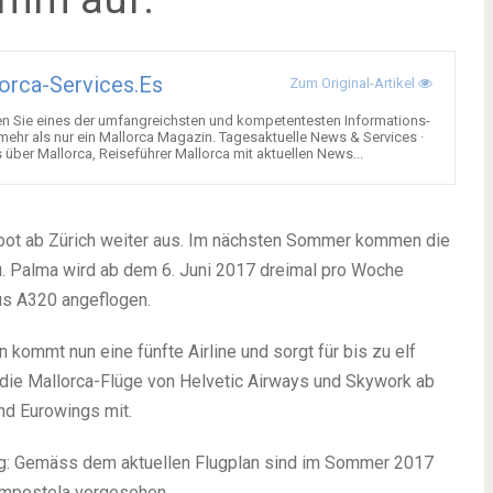
orca-Services.es
Zum Original-Artikel
en Sie eines der umfangreichsten und kompetentesten Informations-
 mehr als nur ein Mallorca Magazin. Tagesaktuelle News & Services ·
über Mallorca, Reiseführer Mallorca mit aktuellen News...
ngebot ab Zürich weiter aus. Im nächsten Sommer kommen die
u. Palma wird ab dem 6. Juni 2017 dreimal pro Woche
us A320 angeflogen.
kommt nun eine fünfte Airline und sorgt für bis zu elf
ie Mallorca-Flüge von Helvetic Airways und Skywork ab
nd Eurowings mit.
eg: Gemäss dem aktuellen Flugplan sind im Sommer 2017
ompostela vorgesehen.