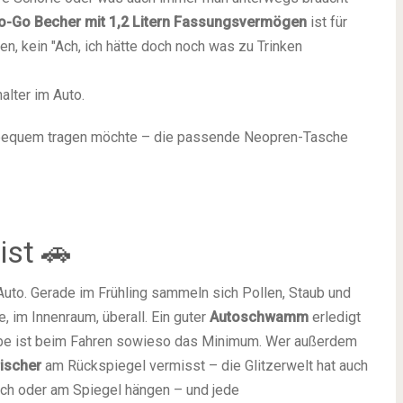
o-Go Becher mit 1,2 Litern Fassungsvermögen
ist für
en, kein "Ach, ich hätte doch noch was zu Trinken
alter im Auto.
 bequem tragen möchte – die passende Neopren-Tasche
ist 🚗
 Auto. Gerade im Frühling sammeln sich Pollen, Staub und
, im Innenraum, überall. Ein guter
Autoschwamm
erledigt
ibe ist beim Fahren sowieso das Minimum. Wer außerdem
rischer
am Rückspiegel vermisst – die Glitzerwelt hat auch
ach oder am Spiegel hängen – und jede