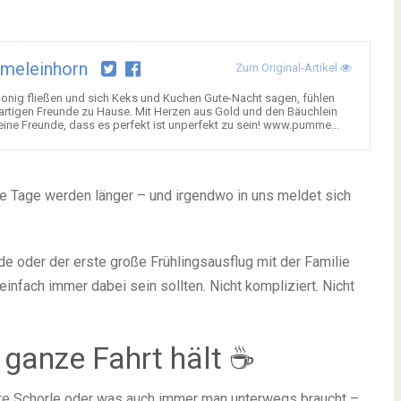
meleinhorn
Zum Original-Artikel
 Honig fließen und sich Keks und Kuchen Gute-Nacht sagen, fühlen
artigen Freunde zu Hause. Mit Herzen aus Gold und den Bäuchlein
ine Freunde, dass es perfekt ist unperfekt zu sein! www.pumme...
die Tage werden länger – und irgendwo in uns meldet sich
 oder der erste große Frühlingsausflug mit der Familie
einfach immer dabei sein sollten. Nicht kompliziert. Nicht
e ganze Fahrt hält ☕
kere Schorle oder was auch immer man unterwegs braucht –