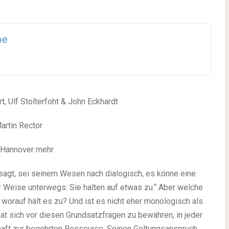
oe
t, Ulf Stolterfoht & John Eckhardt
artin Rector
s Hannover mehr
agt, sei seinem Wesen nach dialogisch, es könne eine
r Weise unterwegs: Sie halten auf etwas zu.“ Aber welche
orauf hält es zu? Und ist es nicht eher monologisch als
at sich vor diesen Grundsatzfragen zu bewähren, in jeder
haft zur begehrten Ressource. Seinen Geltungsanspruch,