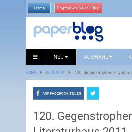
Home
Empfehlen Sie Ihr Blog
NEU
AUSWAHL
K
HOME
GEDICHTE
120. Gegenstrophen – Lyrik im
AUF FACEBOOK TEILEN
120. Gegenstrophen
Literaturhaus 2011