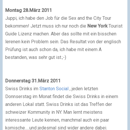
Montag 28.März 2011
Juppi, ich habe den Job für die Sex and the City Tour
bekommen! Jetzt muss ich nur noch die
New York
Tourist
Guide Lizenz machen. Aber das sollte mit ein bisschen
lerenen kein Problem sein. Das Resultat von der englisch
Prüfung ist auch schon da, ich habe mit einem A
bestanden, was sehr gut ist.;-)
Donnerstag 31.März 2011
Swiss Drinks im
Stanton Social
, jeden letzten
Donnserstag im Monat findet die Swiss Drinks in einem
anderen Lokal statt. Swiss Drinks ist das Treffen der
schweizer Kommunity in NY. Man lernt meistens
interessante Leute kennen, manchmal auch ein paar
komische.....und jedesmal sind wider andere dabei.