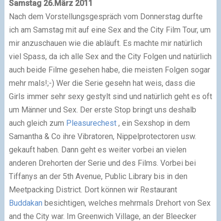
Samstag 26.März 2011
Nach dem Vorstellungsgespräch vom Donnerstag durfte
ich am Samstag mit auf eine Sex and the City Film Tour, um
mir anzuschauen wie die abläuft. Es machte mir natürlich
viel Spass, da ich alle Sex and the City Folgen und natürlich
auch beide Filme gesehen habe, die meisten Folgen sogar
mehr mals!;-) Wer die Serie gesehn hat weis, dass die
Girls immer sehr sexy gestylt sind und natürlich geht es oft
um Männer und Sex. Der erste Stop bringt uns deshalb
auch gleich zum
Pleasurechest
, ein Sexshop in dem
Samantha & Co ihre Vibratoren, Nippelprotectoren usw.
gekauft haben. Dann geht es weiter vorbei an vielen
anderen Drehorten der Serie und des Films. Vorbei bei
Tiffanys an der 5th Avenue, Public Library bis in den
Meetpacking District. Dort können wir Restaurant
Buddakan
besichtigen, welches mehrmals Drehort von Sex
and the City war. Im Greenwich Village, an der Bleecker