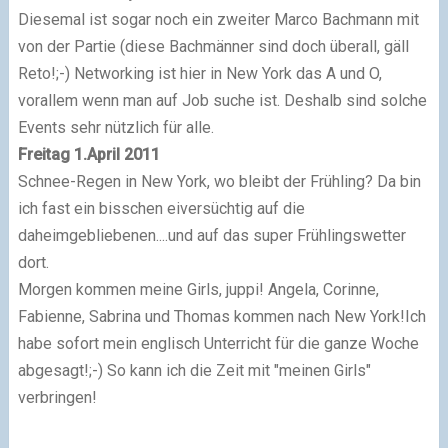
Diesemal ist sogar noch ein zweiter Marco Bachmann mit
von der Partie (diese Bachmänner sind doch überall, gäll
Reto!;-) Networking ist hier in New York das A und O,
vorallem wenn man auf Job suche ist. Deshalb sind solche
Events sehr nützlich für alle.
Freitag 1.April 2011
Schnee-Regen in New York, wo bleibt der Frühling? Da bin
ich fast ein bisschen eiversüchtig auf die
daheimgebliebenen....und auf das super Frühlingswetter
dort.
Morgen kommen meine Girls, juppi! Angela, Corinne,
Fabienne, Sabrina und Thomas kommen nach New York!Ich
habe sofort mein englisch Unterricht für die ganze Woche
abgesagt!;-) So kann ich die Zeit mit "meinen Girls"
verbringen!