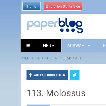
Home
Empfehlen Sie Ihr Blog
NEU
AUSWAHL
K
HOME
GEDICHTE
113. Molossus
AUF FACEBOOK TEILEN
113. Molossus