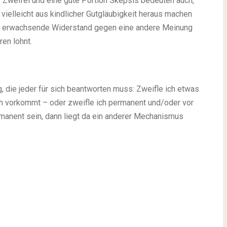
l. Zweifel und eine gute Portion Skepsis bedeuten auch,
 vielleicht aus kindlicher Gutgläubigkeit heraus machen
us erwachsende Widerstand gegen eine andere Meinung
en lohnt.
g, die jeder für sich beantworten muss: Zweifle ich etwas
h vorkommt – oder zweifle ich permanent und/oder vor
rmanent sein, dann liegt da ein anderer Mechanismus