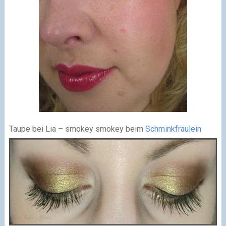
Taupe bei Lia – smokey smokey beim
Schminkfräulein