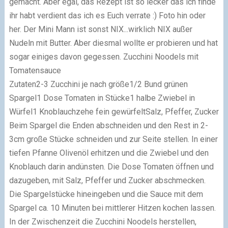
gemacht. Aber egal, das Rezept ist so lecker das ich finde
ihr habt verdient das ich es Euch verrate :) Foto hin oder
her. Der Mini Mann ist sonst NIX...wirklich NIX außer
Nudeln mit Butter. Aber diesmal wollte er probieren und hat
sogar einiges davon gegessen.
Zucchini Noodels mit
Tomatensauce
Zutaten
2-3 Zucchini je nach größe
1/2 Bund grünen
Spargel
1 Dose Tomaten in Stücke
1 halbe Zwiebel in
Würfel
1 Knoblauchzehe fein gewürfelt
Salz, Pfeffer, Zucker
Beim Spargel die Enden abschneiden und den Rest in 2-
3cm große Stücke schneiden und zur Seite stellen. In einer
tiefen Pfanne Olivenöl erhitzen und die Zwiebel und den
Knoblauch darin andünsten. Die Dose Tomaten öffnen und
dazugeben, mit Salz, Pfeffer und Zucker abschmecken.
Die Spargelstücke hineingeben und die Sauce mit dem
Spargel ca. 10 Minuten bei mittlerer Hitzen kochen lassen.
In der Zwischenzeit die Zucchini Noodels herstellen,