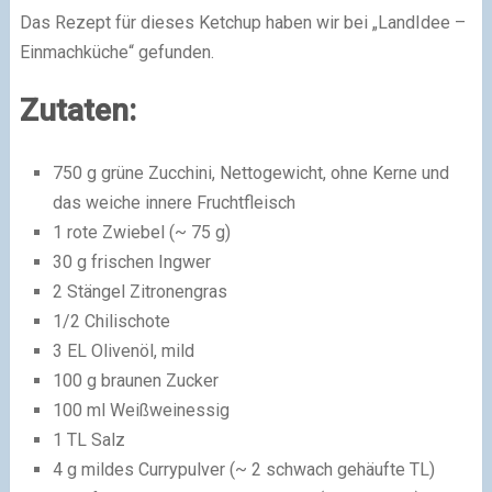
Das Rezept für dieses Ketchup haben wir bei „LandIdee –
Einmachküche“ gefunden.
Zutaten:
750 g grüne Zucchini, Nettogewicht, ohne Kerne und
das weiche innere Fruchtfleisch
1 rote Zwiebel (~ 75 g)
30 g frischen Ingwer
2 Stängel Zitronengras
1/2 Chilischote
3 EL Olivenöl, mild
100 g braunen Zucker
100 ml Weißweinessig
1 TL Salz
4 g mildes Currypulver (~ 2 schwach gehäufte TL)