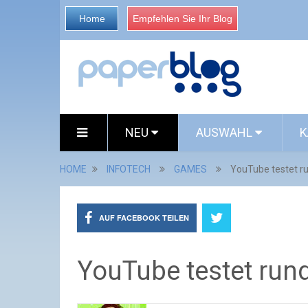
Home
Empfehlen Sie Ihr Blog
NEU
AUSWAHL
K
HOME
INFOTECH
GAMES
YouTube testet r
AUF FACEBOOK TEILEN
YouTube testet run