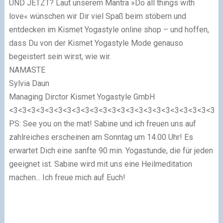
UND JETZT?
Laut unserem Mantra »Do all things with
love« wünschen wir Dir viel Spaß beim stöbern und
entdecken im Kismet Yogastyle online shop – und hoffen,
dass Du von der Kismet Yogastyle Mode genauso
begeistert sein wirst, wie wir.
NAMASTE
Sylvia Daun
Managing Dirctor Kismet Yogastyle GmbH
<3<3<3<3<3<3<3<3<3<3<3<3<3<3<3<3<3<3<3<3<3<3<3<
PS: See you on the mat! Sabine und ich freuen uns auf
zahlreiches erscheinen am Sonntag um 14.00 Uhr! Es
erwartet Dich eine sanfte 90 min. Yogastunde, die für jeden
geeignet ist. Sabine wird mit uns eine Heilmeditation
machen... Ich freue mich auf Euch!