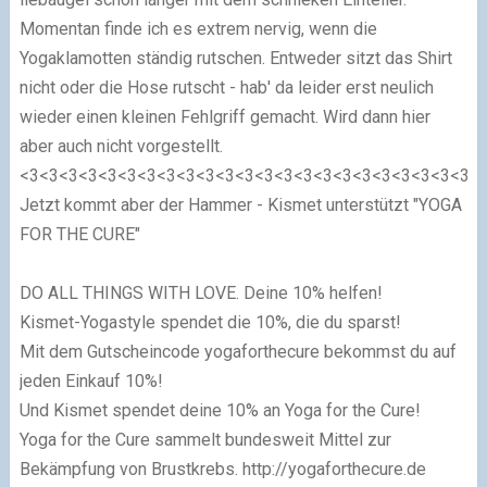
Momentan finde ich es extrem nervig, wenn die
Yogaklamotten ständig rutschen. Entweder sitzt das Shirt
nicht oder die Hose rutscht - hab' da leider erst neulich
wieder einen kleinen Fehlgriff gemacht. Wird dann hier
aber auch nicht vorgestellt.
<3<3<3<3<3<3<3<3<3<3<3<3<3<3<3<3<3<3<3<3<3<3<3<
Jetzt kommt aber der Hammer - Kismet unterstützt "YOGA
FOR THE CURE"
DO ALL THINGS WITH LOVE.
Deine 10% helfen!
Kismet-Yogastyle spendet die 10%, die du sparst!
Mit dem Gutscheincode
yogaforthecure
bekommst du auf
jeden Einkauf 10%!
Und Kismet spendet deine 10% an Yoga for the Cure!
Yoga for the Cure sammelt bundesweit Mittel zur
Bekämpfung von Brustkrebs. http://yogaforthecure.de