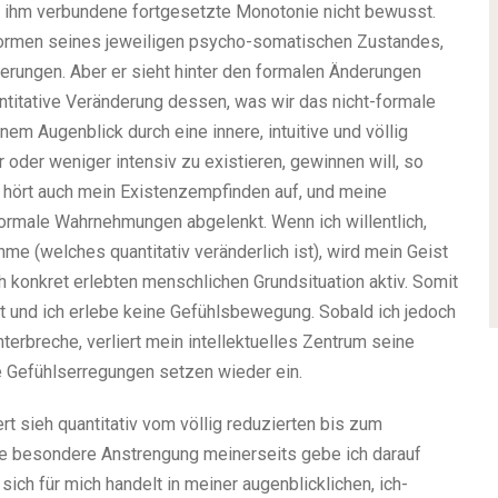
t ihm verbundene fortgesetzte Monotonie nicht bewusst.
ormen seines jeweiligen psycho-somatischen Zustandes,
derungen. Aber er sieht hinter den formalen Änderungen
ntitative Veränderung dessen, was wir das nicht-formale
em Augenblick durch eine innere, intuitive und völlig
 oder weniger intensiv zu existieren, gewinnen will, so
n, hört auch mein Existenzempfinden auf, und meine
rmale Wahrnehmungen abgelenkt. Wenn ich willentlich,
e (welches quantitativ veränderlich ist), wird mein Geist
ch konkret erlebten menschlichen Grundsituation aktiv. Somit
ert und ich erlebe keine Gefühlsbewegung. Sobald ich jedoch
nterbreche, verliert mein intellektuelles Zentrum seine
ine Gefühlserregungen setzen wieder ein.
t sieh quantitativ vom völlig reduzierten bis zum
ne besondere Anstrengung meinerseits gebe ich darauf
sich für mich handelt in meiner augenblicklichen, ich-