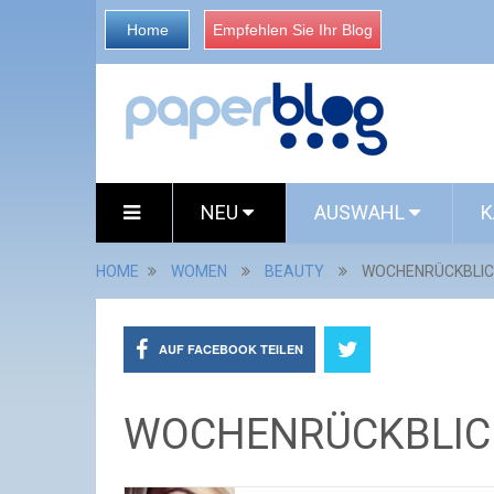
Home
Empfehlen Sie Ihr Blog
NEU
AUSWAHL
K
HOME
WOMEN
BEAUTY
WOCHENRÜCKBLICK 
AUF FACEBOOK TEILEN
WOCHENRÜCKBLICK 