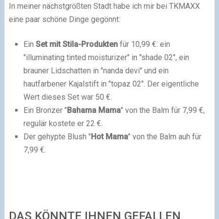
In meiner nächstgrößten Stadt habe ich mir bei TKMAXX
eine paar schöne Dinge gegönnt:
Ein
Set mit Stila-Produkten
für 10,99 €: ein
"illuminating tinted moisturizer" in "shade 02", ein
brauner Lidschatten in "nanda devi" und ein
hautfarbener Kajalstift in "topaz 02". Der eigentliche
Wert dieses Set war 50 €.
Ein Bronzer "
Bahama Mama
" von the Balm für 7,99 €,
regulär kostete er 22 €.
Der gehypte Blush "
Hot Mama
" von the Balm auh für
7,99 €.
DAS KÖNNTE IHNEN GEFALLEN