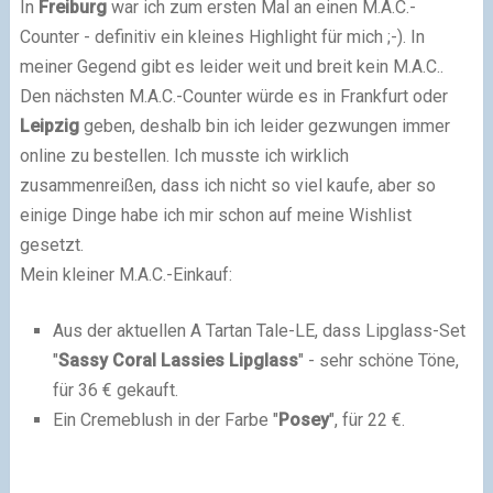
In
Freiburg
war ich zum ersten Mal an einen M.A.C.-
Counter - definitiv ein kleines Highlight für mich ;-). In
meiner Gegend gibt es leider weit und breit kein M.A.C..
Den nächsten M.A.C.-Counter würde es in Frankfurt oder
Leipzig
geben, deshalb bin ich leider gezwungen immer
online zu bestellen. Ich musste ich wirklich
zusammenreißen, dass ich nicht so viel kaufe, aber so
einige Dinge habe ich mir schon auf meine Wishlist
gesetzt.
Mein kleiner M.A.C.-Einkauf:
Aus der aktuellen A Tartan Tale-LE, dass Lipglass-Set
"
Sassy Coral Lassies Lipglass
" - sehr schöne Töne,
für 36 € gekauft.
Ein Cremeblush in der Farbe "
Posey
", für 22 €.